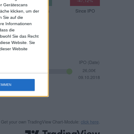
%
-63,43%
+0,00%
-47,12%
ber Gerätescans
s
5 Years
10 Years
Since IPO
äche klicken, um der
 Sie auf die
ere Informationen
dass die
obwohl Sie das Recht
 diese Website. Sie
 dieser Website
IPO (Date)
26,00€
09.10.2018
TIMMEN
Get your own TradingView Chart-Module:
click here
.