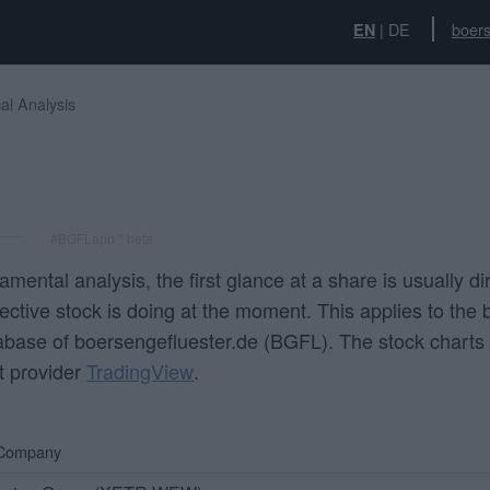
|
DE
boers
EN
al Analysis
#BGFLapp * beta
ntal analysis, the first glance at a share is usually dire
ctive stock is doing at the moment. This applies to the 
abase of boersengefluester.de (BGFL). The stock charts 
t provider
TradingView
.
 Company