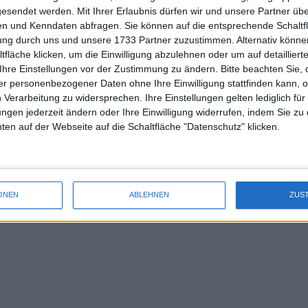
-16,92%
+19,57%
+39,17%
+79,50%
+60,26%
+86,44
gesendet werden.
Mit Ihrer Erlaubnis dürfen wir und unsere Partner ü
6 Months
YTD
52W
2 Years
3 Years
4 Year
n und Kenndaten abfragen. Sie können auf die entsprechende Schaltfl
tung durch uns und unsere 1733 Partner zuzustimmen. Alternativ können
fläche klicken, um die Einwilligung abzulehnen oder um auf detailliert
Ihre Einstellungen vor der Zustimmung zu ändern.
Bitte beachten Sie, 
r personenbezogener Daten ohne Ihre Einwilligung stattfinden kann, 
 Verarbeitung zu widersprechen. Ihre Einstellungen gelten lediglich für
Last Price
ungen jederzeit ändern oder Ihre Einwilligung widerrufen, indem Sie zu
13,75€
en auf der Webseite auf die Schaltfläche "Datenschutz" klicken.
06.08.2026
52W-Low
52W-High
ONEN
ABLEHNEN
ZUS
9,88€
17,95€
06.08.2025
27.02.2026