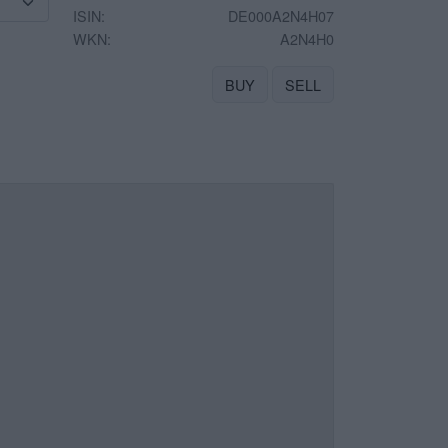
ISIN:
DE000A2N4H07
WKN:
A2N4H0
BUY
SELL