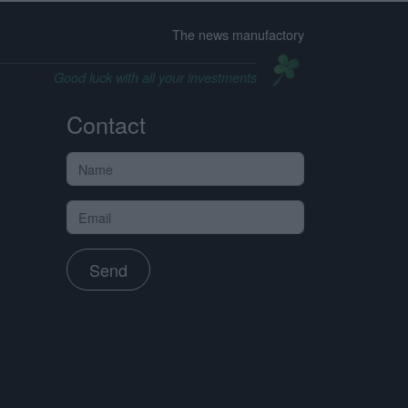
The news manufactory
Good luck with all your investments
Contact
Send