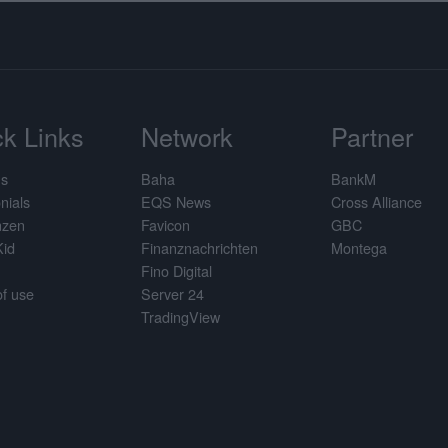
k Links
Network
Partner
us
Baha
BankM
nials
EQS News
Cross Alliance
nzen
Favicon
GBC
Kid
Finanznachrichten
Montega
Fino Digital
f use
Server 24
TradingView