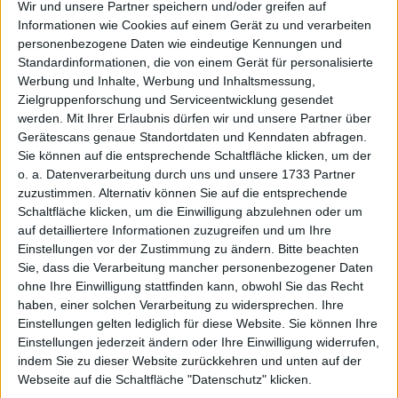
Wir und unsere Partner speichern und/oder greifen auf
to authorised users and that unauthorised ‘data
Informationen wie Cookies auf einem Gerät zu und verarbeiten
hoovers’ are kept out. Thank you very much!
personenbezogene Daten wie eindeutige Kennungen und
Standardinformationen, die von einem Gerät für personalisierte
Werbung und Inhalte, Werbung und Inhaltsmessung,
Zielgruppenforschung und Serviceentwicklung gesendet
Default Login (Email)
Magic Link
New
werden.
Mit Ihrer Erlaubnis dürfen wir und unsere Partner über
Gerätescans genaue Standortdaten und Kenndaten abfragen.
Email or username
*
Sie können auf die entsprechende Schaltfläche klicken, um der
o. a. Datenverarbeitung durch uns und unsere 1733 Partner
zuzustimmen. Alternativ können Sie auf die entsprechende
Schaltfläche klicken, um die Einwilligung abzulehnen oder um
auf detailliertere Informationen zuzugreifen und um Ihre
Password
*
Einstellungen vor der Zustimmung zu ändern.
Bitte beachten
Sie, dass die Verarbeitung mancher personenbezogener Daten
ohne Ihre Einwilligung stattfinden kann, obwohl Sie das Recht
Remember Me
haben, einer solchen Verarbeitung zu widersprechen. Ihre
Einstellungen gelten lediglich für diese Website. Sie können Ihre
Einstellungen jederzeit ändern oder Ihre Einwilligung widerrufen,
Login
indem Sie zu dieser Website zurückkehren und unten auf der
Webseite auf die Schaltfläche "Datenschutz" klicken.
Don't have an account?
Register