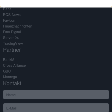
Baha
EQS News
Favicon
Finanznachrichten
Fino Digital
Server 24
TradingView
Partner
BankM
Cross Alliance
GBC
Montega
Kontakt