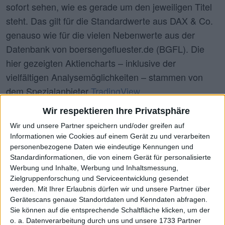
sofort sehen, wie es gerade um den jeweiligen Titel
steht. Das gilt für die Standardwerte aus DAX & Co.
genauso wie für die vielen Nebenwerte aus der
Datenbank von boersengefluester.de (BGFL). Die
hier gezeigten Aktiencharts – inklusive der
vielfältigen Analysemöglichkeiten – stammen von
dem Spezialanbieter
TradingView
.
Wir respektieren Ihre Privatsphäre
Wir und unsere Partner speichern und/oder greifen auf
Wähle Aktie
Informationen wie Cookies auf einem Gerät zu und verarbeiten
Westwing Group (XETR:WEW)
personenbezogene Daten wie eindeutige Kennungen und
Standardinformationen, die von einem Gerät für personalisierte
Werbung und Inhalte, Werbung und Inhaltsmessung,
Zielgruppenforschung und Serviceentwicklung gesendet
werden.
Mit Ihrer Erlaubnis dürfen wir und unsere Partner über
ISIN:
DE000A2N4H07
Gerätescans genaue Standortdaten und Kenndaten abfragen.
WKN:
A2N4H0
Sie können auf die entsprechende Schaltfläche klicken, um der
o. a. Datenverarbeitung durch uns und unsere 1733 Partner