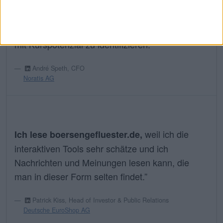
weil ich auf
Ich lese boersengefluester.de,
diese Weise schnell und übersichtlich wertvolle
Informationen erhalte, um kleinere Unternehmen
mit Kurspotenzial zu identifizieren.”
André Speth, CFO
Noratis AG
weil ich die
Ich lese boersengefluester.de,
interaktiven Tools sehr schätze und ich
Nachrichten und Meinungen lesen kann, die
man in dieser Form selten findet.”
Patrick Kiss, Head of Investor & Public Relations
Deutsche EuroShop AG