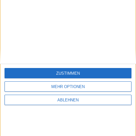
Informationen über Small Caps finde, die
gleichermaßen seriös, sauber recherchiert und
sehr gut lesbar sind. Dazu kommen die leicht
verständlichen Tools, die ich auch als
Privatanleger gerne nutze.”
Volker Siegert, Senior Director
Die HimmelsSchreiber
ZUSTIMMEN
MEHR OPTIONEN
, weil Gereon
Ich lese boersengefluester.de
ABLEHNEN
Kruse seit jeher eine sehr feine Nase für gute
Werte hat, die er erfrischend unaufgeregt
präsentiert.”