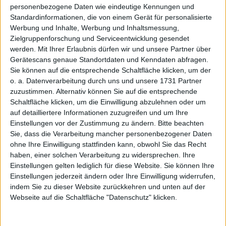
, weil sich der
Ich lese boersengefluester.de
personenbezogene Daten wie eindeutige Kennungen und
Börsendienst vornehmlich mit dem deutschen
Standardinformationen, die von einem Gerät für personalisierte
Mittelstand befasst, und er den Investoren und
Werbung und Inhalte, Werbung und Inhaltsmessung,
Zielgruppenforschung und Serviceentwicklung gesendet
allen Marktakteuren eine kompetente,
werden.
Mit Ihrer Erlaubnis dürfen wir und unsere Partner über
umfangreiche und sehr detaillierte
Gerätescans genaue Standortdaten und Kenndaten abfragen.
Berichterstattung liefert, um sich eine Meinung
Sie können auf die entsprechende Schaltfläche klicken, um der
o. a. Datenverarbeitung durch uns und unsere 1731 Partner
über verschiedenste Aktien des deutschen
zuzustimmen. Alternativ können Sie auf die entsprechende
Mittelstands zu bilden.
Schaltfläche klicken, um die Einwilligung abzulehnen oder um
auf detailliertere Informationen zuzugreifen und um Ihre
Silke Schlünsen, Managing Director, Head of Designated
Einstellungen vor der Zustimmung zu ändern.
Bitte beachten
Sponsoring
Sie, dass die Verarbeitung mancher personenbezogener Daten
ODDO SEYDLER Bank AG
ohne Ihre Einwilligung stattfinden kann, obwohl Sie das Recht
haben, einer solchen Verarbeitung zu widersprechen. Ihre
Einstellungen gelten lediglich für diese Website. Sie können Ihre
, weil Gereon
Ich lese boersengefluester.de
Einstellungen jederzeit ändern oder Ihre Einwilligung widerrufen,
indem Sie zu dieser Website zurückkehren und unten auf der
Kruse Small Caps eine wichtige Plattform bietet,
Webseite auf die Schaltfläche "Datenschutz" klicken.
dabei immer wieder Perlen vorstellt, aber wenn
nötig auch den Finger in die Wunde legt.