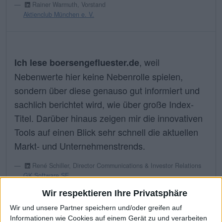
Rainer Warmuth, Vorstand
Aktienclub München e. V.
, weil
Ich lese boersengefluester.de
Nebenwerte hier keine Nebenrolle spielen,
sondern über diese genauso gut informiert und
sachlich berichtet wird, wie über große Index-
Titel. Darüber hinaus zeigen mir die innovativen
Tools auf einen Blick sehr schnell die aktuellen
Markt- und Unternehmenstrends.
René Schiller, Director Communications & Investor Relations
GK Software SE
Wir respektieren Ihre Privatsphäre
Wir und unsere Partner speichern und/oder greifen auf
Informationen wie Cookies auf einem Gerät zu und verarbeiten