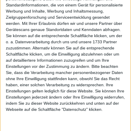
Standardinformationen, die von einem Gerät für personalisierte
1
1&1
3.535,29€
57,85%
Werbung und Inhalte, Werbung und Inhaltsmessung,
Zielgruppenforschung und Serviceentwicklung gesendet
2
ADVA Optical
1.212,87€
221,20%
werden.
Mit Ihrer Erlaubnis dürfen wir und unsere Partner über
Networking
Gerätescans genaue Standortdaten und Kenndaten abfragen.
Sie können auf die entsprechende Schaltfläche klicken, um der
3
Allterco
1.177,20€
-
o. a. Datenverarbeitung durch uns und unsere 1733 Partner
zuzustimmen. Alternativ können Sie auf die entsprechende
4
AlzChem Group
1.599,72€
-
Schaltfläche klicken, um die Einwilligung abzulehnen oder um
auf detailliertere Informationen zuzugreifen und um Ihre
5
Atoss Software
1.379,07€
560,82%
Einstellungen vor der Zustimmung zu ändern.
Bitte beachten
Sie, dass die Verarbeitung mancher personenbezogener Daten
6
Basler
757,58€
258,53%
ohne Ihre Einwilligung stattfinden kann, obwohl Sie das Recht
haben, einer solchen Verarbeitung zu widersprechen. Ihre
7
Befesa
1.474,00€
-
Einstellungen gelten lediglich für diese Website. Sie können Ihre
Einstellungen jederzeit ändern oder Ihre Einwilligung widerrufen,
8
Cancom
705,56€
-4,24%
indem Sie zu dieser Website zurückkehren und unten auf der
9
Carl Zeiss
2.620,61€
-5,29%
Webseite auf die Schaltfläche "Datenschutz" klicken.
Meditec
10
CEWE
716,66€
14,52%