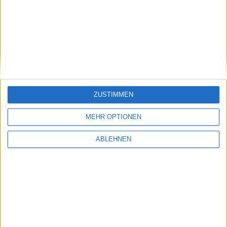
40
Medios
280,56€
-
41
MLP
849,53€
86,11%
42
Mutares
695,53€
293,53%
43
Nagarro
1.015,05€
-
ZUSTIMMEN
44
Norma Group
602,84€
-53,34%
45
Patrizia
676,01€
-48,99%
MEHR OPTIONEN
46
PNE
789,01€
372,77%
ABLEHNEN
47
PVA Tepla
650,33€
1.210,87%
48
SAF-Holland
975,98€
59,15%
49
Schaeffler VZ
3.086,24€
-
50
secunet Security
1.227,20€
310,43%