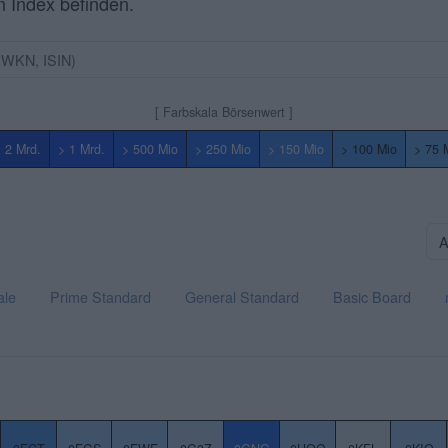
m Index befinden.
[ Farbskala Börsenwert ]
 2 Mrd.
> 1 Mrd.
> 500 Mio
> 250 Mio
> 150 Mio
> 100 Mio
> 75 
ale
Prime Standard
General Standard
Basic Board