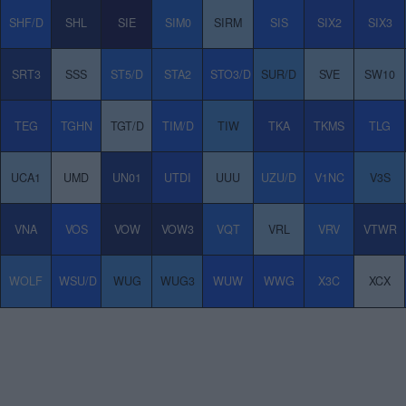
SHF/D
SHL
SIE
SIM0
SIRM
SIS
SIX2
SIX3
SRT3
SSS
ST5/D
STA2
STO3/D
SUR/D
SVE
SW10
TEG
TGHN
TGT/D
TIM/D
TIW
TKA
TKMS
TLG
UCA1
UMD
UN01
UTDI
UUU
UZU/D
V1NC
V3S
VNA
VOS
VOW
VOW3
VQT
VRL
VRV
VTWR
WOLF
WSU/D
WUG
WUG3
WUW
WWG
X3C
XCX