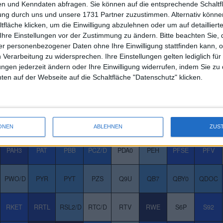
n und Kenndaten abfragen. Sie können auf die entsprechende Schaltfl
IXX/D
JDC
JEN
JFIK
JOX
JST
JTH0
JUN3
tung durch uns und unsere 1731 Partner zuzustimmen. Alternativ können
fläche klicken, um die Einwilligung abzulehnen oder um auf detailliert
Ihre Einstellungen vor der Zustimmung zu ändern.
Bitte beachten Sie, 
KTN
KUL
KWG/D
KWS
LA2
LEC
LEG
LEH
r personenbezogener Daten ohne Ihre Einwilligung stattfinden kann, 
 Verarbeitung zu widersprechen. Ihre Einstellungen gelten lediglich für
M3B0
M3V/D
M4N
M5S
M7U
MA10
MAK
MBB/D
ungen jederzeit ändern oder Ihre Einwilligung widerrufen, indem Sie zu
en auf der Webseite auf die Schaltfläche "Datenschutz" klicken.
MTX
MUB/D
MULT
MUM/D
MUT
MUT3
MUV2
MUX
NDA
NDX1
NEM
NF4
NFN/D
NIIN
NLM
NOEJ
ONEN
ABLEHNEN
ZUS
PAH3
PAT
PBB
PCZ/D
PDA0
PEH
PFSE
PFV
PWO/D
PYR
PYT
PZS
Q9U
QB7
QBY0
QDOC
RKET
RRTL
RSL2/D
RTC/D
RTV
RWE
S6P
S92