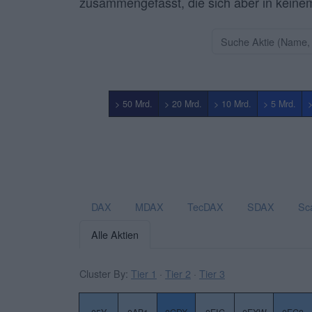
zusammengefasst, die sich aber in keine
> 50 Mrd.
> 20 Mrd.
> 10 Mrd.
> 5 Mrd.
>
DAX
MDAX
TecDAX
SDAX
Sc
Alle Aktien
Cluster By:
Tier 1
·
Tier 2
·
Tier 3