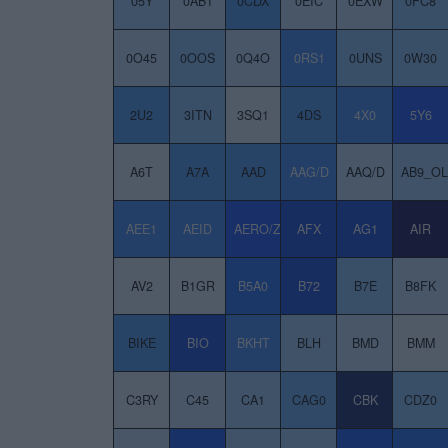
05Y
0AB1
0CDX
0EIC
0EXW
0FC8
0O45
0OOS
0Q4O
0RS1
0UNS
0W30
2U2
3ITN
3SQ1
4DS
4X0
5Y6
A6T
A7A
AAD
AAG/D
AAQ/D
AB9_O
AEE1
AEID
AERO/Z
AFX
AG1
AIR
AV2
B1GR
B5A0
B72
B7E
B8FK
BIKE
BIO
BKHT
BLH
BMD
BMM
C3RY
C45
CA1
CAG0
CBK
CDZ0