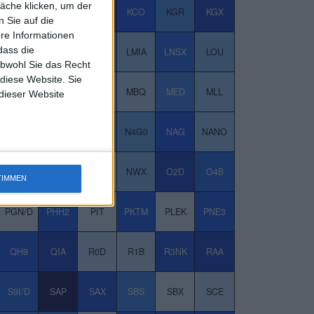
äche klicken, um der
JY0
KA1
KBX
KCO
KGR
KGX
 Sie auf die
ere Informationen
dass die
LEI/D
LHA
LIK
LMIA
LNSX
LOU
obwohl Sie das Recht
 diese Website. Sie
MBG
MBH3
MBK
MBQ
MED
MLL
 dieser Website
MVV1/D
MWB0
MXHD
N4G0
NAG
NANO
NTG/D
NUQA
NUVA
NWX
O2D
O4B
TIMMEN
PGN/D
PHH2
PIT
PKTM
PLEK
PNE3
QH9
QIA
R0D
R1B
R3NK
RAA
S9I/D
SAP
SAX
SBS
SBX
SCE