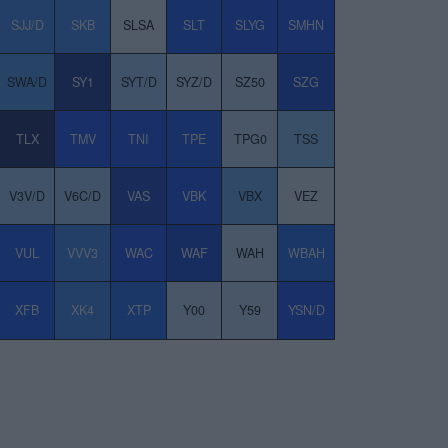
SJJ/D
SKB
SLSA
SLT
SLYG
SMHN
SWA/D
SY1
SYT/D
SYZ/D
SZ50
SZG
TLX
TMV
TNI
TPE
TPG0
TSS
V3V/D
V6C/D
VAS
VBK
VBX
VEZ
VUL
VVV3
WAC
WAF
WAH
WBAH
XFB
XK4
XTP
Y00
Y59
YSN/D