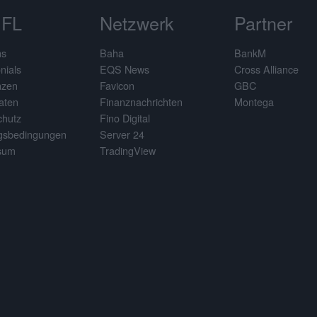
FL
Netzwerk
Partner
ns
Baha
BankM
nials
EQS News
Cross Alliance
nzen
Favicon
GBC
aten
Finanznachrichten
Montega
chutz
Fino Digital
gsbedingungen
Server 24
sum
TradingView