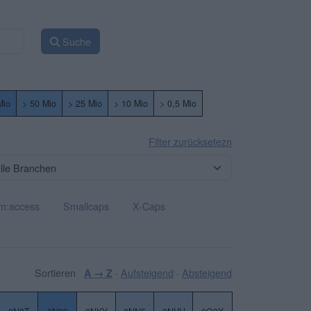
Suche
Mio
> 50 Mio
> 25 Mio
> 10 Mio
> 0,5 Mio
Filter zurücksetezn
m:access
Smallcaps
X-Caps
Sortieren
·
Aufsteigend
·
Absteigend
A → Z