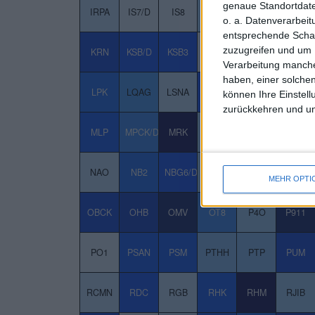
genaue Standortdate
IRPA
IS7/D
IS8
ISHA
IUR
IVU/D
o. a. Datenverarbei
entsprechende Schalt
zuzugreifen und um 
KRN
KSB/D
KSB3
KSC/D
KSW
KTA
Verarbeitung manche
haben, einer solchen
LPK
LQAG
LSNA
LXS
M12
M14K
können Ihre Einstell
zurückkehren und unt
MLP
MPCK/D
MRK
MRX/D
MSAG
MSGL
NAO
NB2
NBG6/D
NBH
NC5A/D
NCH2
MEHR OPTI
OBCK
OHB
OMV
OT8
P4O
P911
PO1
PSAN
PSM
PTHH
PTP
PUM
RCMN
RDC
RGB
RHK
RHM
RJIB