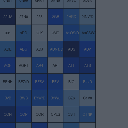
0N8T
0N99
0NKY
0NN5
0NVU
0O3X
22UA
27N0
286
2GB
2HRD
2INV/D
991
9DD
9JK
9MO
A1OS/D
A3CSWZ
ADE
ADG
ADJ
ADN1/D
ADS
ADV
AOF
AQP1
AR4
ARI
AT1
ATS
BENH
BEZ/D
BFSA
BFV
BIG
BIJ/D
BVB
BWB
BYW/D
BYW6
BZ6
C1V0
CON
COP
COR
CPU2
CSH
CTNK