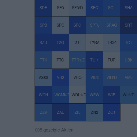
SDF
SE3
SF3/D
SFQ
SGL
SHA
SPB
SPC
SPG
SPT6
SRAG
SRT
SZU
T2G
T3T1
T7RA
TBX0
TC1
TTK
TTO
TTR1/D
TUI1
TUR
UBK
VG80
VH2
VHO
VIB3
VIH/D
VME
WCH
WCMK/D
WDL1/D
WEW
WIB
WL6/D
Z29
ZAL
ZIL
ZN2
ZO1
605 gezeigte Aktien