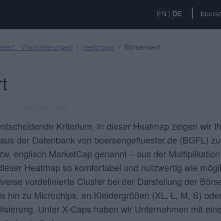
EN
|
boerse
DE
lect · Visualisierungen
Heatmaps
Börsenwert
t
#BGFLapp * beta
entscheidende Kriterium. In dieser Heatmap zeigen wir Ih
aus der Datenbank von boersengefluester.de (BGFL) z
zw. englisch MarketCap genannt – aus der Multiplikation
 dieser Heatmap so komfortabel und nutzwertig wie mögli
verse vordefinierte Cluster bei der Darstellung der Börs
 hin zu Microchips, an Kleidergrößen (XL, L, M, S) od
talisierung. Unter X-Caps haben wir Unternehmen mit ei