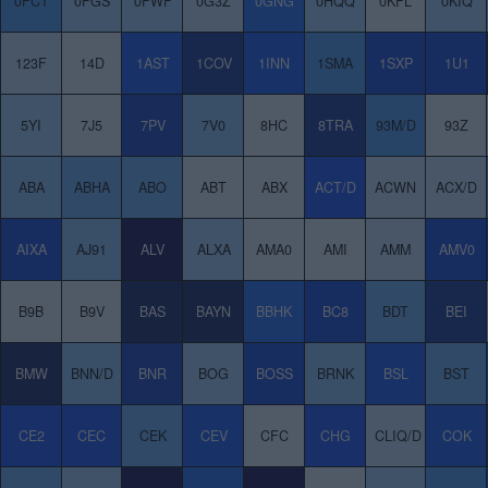
0FCT
0FGS
0FWF
0G3Z
0GNG
0HQQ
0KFL
0KIQ
123F
14D
1AST
1COV
1INN
1SMA
1SXP
1U1
5YI
7J5
7PV
7V0
8HC
8TRA
93M/D
93Z
LD
ABA
ABHA
ABO
ABT
ABX
ACT/D
ACWN
ACX/D
AIXA
AJ91
ALV
ALXA
AMA0
AMI
AMM
AMV0
B9B
B9V
BAS
BAYN
BBHK
BC8
BDT
BEI
BMW
BNN/D
BNR
BOG
BOSS
BRNK
BSL
BST
CE2
CEC
CEK
CEV
CFC
CHG
CLIQ/D
COK