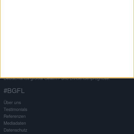
Auf dem 2013 von Gereon Kruse gegründeten Finanzportal
boersengefluester.de dreht sich alles um deutsche Aktien – mit
klarem Schwerpunkt auf Nebenwerte. Neben klassischen
redaktionellen Beiträgen sticht die Seite insbesondere durch eine
Vielzahl an selbst entwickelten Analysetools hervor. Basis
sämtlicher Tools ist eine komplett selbst gepflegte Datenbank für
mehr als 650 Aktien. Damit erstellt boersengefluester.de
Deutschlands größte Gewinn- und Dividendenprognose.
#BGFL
Über uns
Testimonials
Referenzen
Mediadaten
Datenschutz