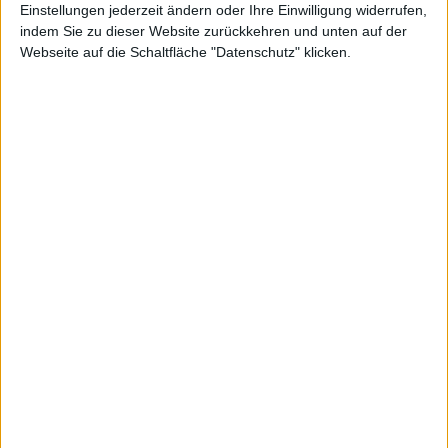
Einstellungen jederzeit ändern oder Ihre Einwilligung widerrufen,
Dieser Chart zeigt den Kurs der Aktie von Planoptik in einfacher
indem Sie zu dieser Website zurückkehren und unten auf der
Linienform. Wenn Sie an detaillierteren Darstellungen interessiert
Webseite auf die Schaltfläche "Datenschutz" klicken.
sind, wechseln Sie zum Profi-Chart.