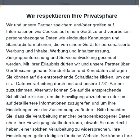
Börsenplatz
Frankfurt
Wir respektieren Ihre Privatsphäre
Wir und unsere Partner speichern und/oder greifen auf
Informationen wie Cookies auf einem Gerät zu und verarbeiten
KAUF
VERKAUF
personenbezogene Daten wie eindeutige Kennungen und
Standardinformationen, die von einem Gerät für personalisierte
Made with ❤ von BGFL
Werbung und Inhalte, Werbung und Inhaltsmessung,
Zielgruppenforschung und Serviceentwicklung gesendet
werden.
Mit Ihrer Erlaubnis dürfen wir und unsere Partner über
Gerätescans genaue Standortdaten und Kenndaten abfragen.
Stammdaten
Nachrichten
Jahresschlusskurse
Sie können auf die entsprechende Schaltfläche klicken, um der
o. a. Datenverarbeitung durch uns und unsere 1731 Partner
Termine
Ergebnis je Aktie
Dividende je Aktie
zuzustimmen. Alternativ können Sie auf die entsprechende
Schaltfläche klicken, um die Einwilligung abzulehnen oder um
Finanzdaten
Social/Regio/Peers
auf detailliertere Informationen zuzugreifen und um Ihre
Einstellungen vor der Zustimmung zu ändern.
Bitte beachten
Charts/Performance
Sie, dass die Verarbeitung mancher personenbezogener Daten
ohne Ihre Einwilligung stattfinden kann, obwohl Sie das Recht
haben, einer solchen Verarbeitung zu widersprechen. Ihre
Performance
Profi-Chart
Basis-Chart
Einstellungen gelten lediglich für diese Website. Sie können Ihre