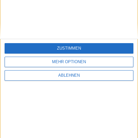
Aktien-Glücksrad
ZUSTIMMEN
MEHR OPTIONEN
ABLEHNEN
Adrenalin
Top-Flop Interaktiv