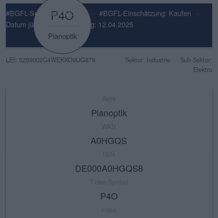
P4O
#BGFL-Sentiment: Positiv
·
#BGFL-Einschätzung: Kaufen
·
Datum jüngste Einschätzung: 12.04.2025
Planoptik
LEI: 5299002C4WEKXO9UG879
Sektor: Industrie
Sub-Sektor:
Elektro
Aktie
Planoptik
WKN
A0HGQS
ISIN
DE000A0HGQS8
Ticker-Symbol
P4O
Index