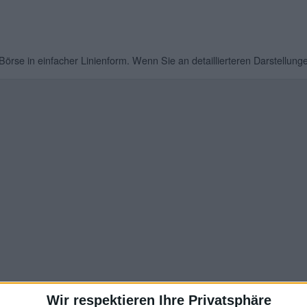
örse in einfacher Linienform. Wenn Sie an detaillierteren Darstellunge
Wir respektieren Ihre Privatsphäre