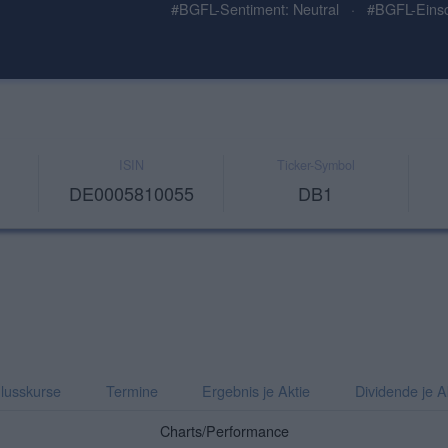
#BGFL-Sentiment: Neutral
·
#BGFL-Einsc
ISIN
Ticker-Symbol
DE0005810055
DB1
lusskurse
Termine
Ergebnis je Aktie
Dividende je A
Charts/Performance