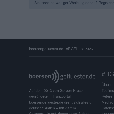
Sie möchten weniger Werbung sehen? Registrieren 
boersengefluester.de · #BGFL
· © 2026
#BG
Über u
Testimo
Auf dem 2013 von Gereon Kruse
Refere
gegründeten Finanzportal
Mediad
boersengefluester.de dreht sich alles um
Datens
deutsche Aktien – mit klarem
Nutzun
Schwerpunkt auf Nebenwerte. Neben