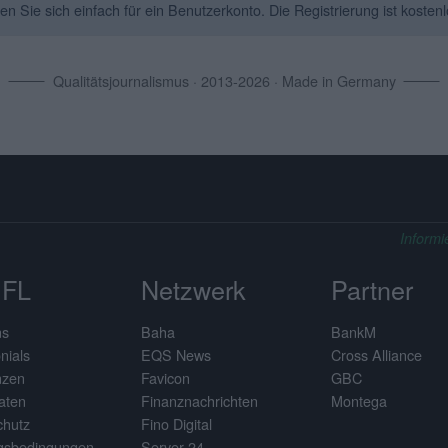
Sie sich einfach für ein Benutzerkonto. Die Registrierung ist kostenl
Qualitätsjournalismus · 2013-2026 · Made in Germany
Informi
FL
Netzwerk
Partner
ns
Baha
BankM
nials
EQS News
Cross Alliance
nzen
Favicon
GBC
aten
Finanznachrichten
Montega
chutz
Fino Digital
gsbedingungen
Server 24