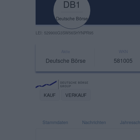
DB1
Deutsche Börse
LEI: 529900G3SW56SHYNPR95
Aktie
WKN
Deutsche Börse
581005
KAUF
VERKAUF
Stammdaten
Nachrichten
Jahressch