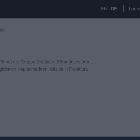
EN
|
boers
DE
.N.
 öffnet die Gruppe Deutsche Börse Investoren,
balen Kapitalmärkten. Sitz ist in Frankfurt.