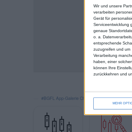
Wir und unsere Part
verarbeiten persone
Gerät für personali
Serviceentwicklung 
genaue Standortdate
o. a. Datenverarbei
entsprechende Schalt
zuzugreifen und um 
Verarbeitung manche
haben, einer solchen
können Ihre Einstell
zurückkehren und unt
#BGFL App-Galerie Charts/Performance
MEHR OPTI