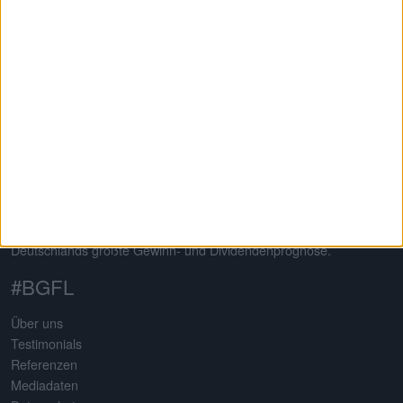
Auf dem 2013 von Gereon Kruse gegründeten Finanzportal
boersengefluester.de dreht sich alles um deutsche Aktien – mit
klarem Schwerpunkt auf Nebenwerte. Neben klassischen
redaktionellen Beiträgen sticht die Seite insbesondere durch eine
Vielzahl an selbst entwickelten Analysetools hervor. Basis
sämtlicher Tools ist eine komplett selbst gepflegte Datenbank für
mehr als 650 Aktien. Damit erstellt boersengefluester.de
Deutschlands größte Gewinn- und Dividendenprognose.
#BGFL
Über uns
Testimonials
Referenzen
Mediadaten