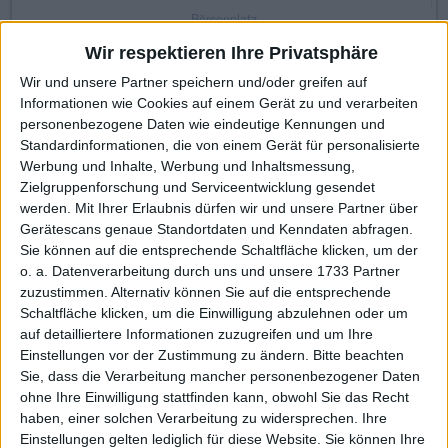
Börsenplatz
Frankfurt
Wir respektieren Ihre Privatsphäre
Wir und unsere Partner speichern und/oder greifen auf
Informationen wie Cookies auf einem Gerät zu und verarbeiten
Made with ❤ von BGFL
personenbezogene Daten wie eindeutige Kennungen und
Standardinformationen, die von einem Gerät für personalisierte
Werbung und Inhalte, Werbung und Inhaltsmessung,
KAUF
VERKAUF
Zielgruppenforschung und Serviceentwicklung gesendet
werden.
Mit Ihrer Erlaubnis dürfen wir und unsere Partner über
Gerätescans genaue Standortdaten und Kenndaten abfragen.
Sie können auf die entsprechende Schaltfläche klicken, um der
Stammdaten
Nachrichten
Jahresschlusskurse
o. a. Datenverarbeitung durch uns und unsere 1733 Partner
zuzustimmen. Alternativ können Sie auf die entsprechende
Termine
Ergebnis je Aktie
Dividende je Aktie
Schaltfläche klicken, um die Einwilligung abzulehnen oder um
auf detailliertere Informationen zuzugreifen und um Ihre
Finanzdaten
Social/Regio/Peers
Einstellungen vor der Zustimmung zu ändern.
Bitte beachten
Sie, dass die Verarbeitung mancher personenbezogener Daten
Charts/Performance
ohne Ihre Einwilligung stattfinden kann, obwohl Sie das Recht
haben, einer solchen Verarbeitung zu widersprechen. Ihre
Performance
Profi-Chart
Basis-Chart
Einstellungen gelten lediglich für diese Website. Sie können Ihre