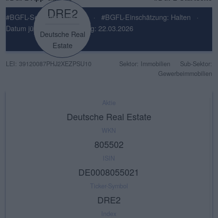
DRE2
#BGFL-Sentiment: Neutral
·
#BGFL-Einschätzung: Halten
·
Datum jüngste Einschätzung: 22.03.2026
Deutsche Real
Estate
LEI: 39120087PHJ2XEZPSU10
Sektor: Immobilien
Sub-Sektor:
Gewerbeimmobilien
Aktie
Deutsche Real Estate
WKN
805502
ISIN
DE0008055021
Ticker-Symbol
DRE2
Index