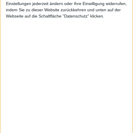
Einstellungen jederzeit ändern oder Ihre Einwilligung widerrufen,
indem Sie zu dieser Website zurückkehren und unten auf der
Dieser Chart zeigt den Kurs der Aktie von Deutsche Real Estate in
Webseite auf die Schaltfläche "Datenschutz" klicken.
einfacher Linienform. Wenn Sie an detaillierteren Darstellungen
interessiert sind, wechseln Sie zum Profi-Chart.