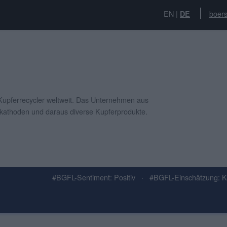
EN
|
boers
DE
Kupferrecycler weltweit. Das Unternehmen aus
erkathoden und daraus diverse Kupferprodukte.
#BGFL-Sentiment: Positiv
·
#BGFL-Einschätzung: 