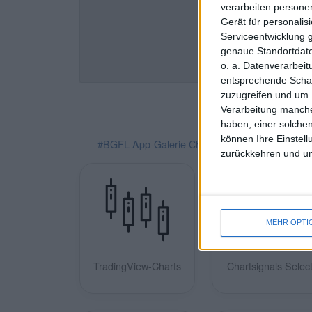
verarbeiten persone
Gerät für personali
Serviceentwicklung 
genaue Standortdate
o. a. Datenverarbei
entsprechende Schalt
zuzugreifen und um 
Verarbeitung manche
haben, einer solchen
können Ihre Einstell
#BGFL App-Galerie Charts/Performance
zurückkehren und unt
MEHR OPTI
TradingView-Charts
Chartsignals Selec