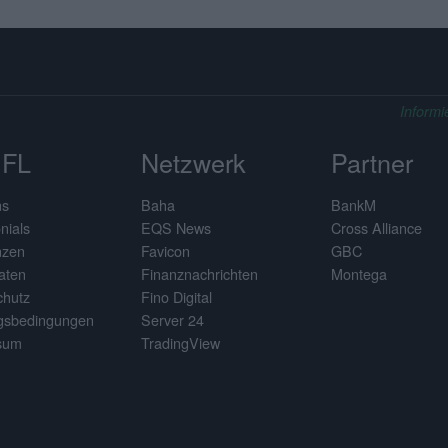
Informi
FL
Netzwerk
Partner
ns
Baha
BankM
nials
EQS News
Cross Alliance
nzen
Favicon
GBC
aten
Finanznachrichten
Montega
chutz
Fino Digital
gsbedingungen
Server 24
sum
TradingView