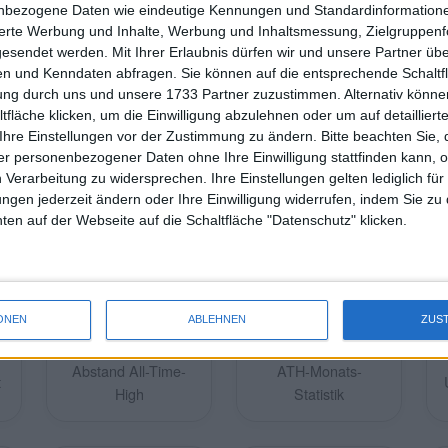
nbezogene Daten wie eindeutige Kennungen und Standardinformatione
sierte Werbung und Inhalte, Werbung und Inhaltsmessung, Zielgruppen
gesendet werden.
Mit Ihrer Erlaubnis dürfen wir und unsere Partner ü
n und Kenndaten abfragen. Sie können auf die entsprechende Schaltfl
tung durch uns und unsere 1733 Partner zuzustimmen. Alternativ können
fläche klicken, um die Einwilligung abzulehnen oder um auf detailliert
Alle Märkte bei TradingView verfolgen.
Ihre Einstellungen vor der Zustimmung zu ändern.
Bitte beachten Sie, 
r personenbezogener Daten ohne Ihre Einwilligung stattfinden kann, 
 Verarbeitung zu widersprechen. Ihre Einstellungen gelten lediglich für
ungen jederzeit ändern oder Ihre Einwilligung widerrufen, indem Sie zu
en auf der Webseite auf die Schaltfläche "Datenschutz" klicken.
ONEN
ABLEHNEN
ZUS
Abstand All-Time-
ATH-Monats-
t
High
Statistik