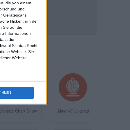
n, die von einem
forschung und
ber Gerätescans
äche klicken, um der
 Sie auf die
ere Informationen
dass die
obwohl Sie das Recht
 diese Website. Sie
 dieser Website
TIMMEN
Ultimate Chart Show
Aktien-Glücksrad