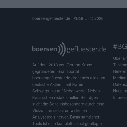
boersengefluester.de · #BGFL
· © 2026
#BG
Über u
Testimo
Auf dem 2013 von Gereon Kruse
Refere
gegründeten Finanzportal
Mediad
boersengefluester.de dreht sich alles um
Datens
deutsche Aktien – mit klarem
Nutzun
Schwerpunkt auf Nebenwerte. Neben
Impres
klassischen redaktionellen Beiträgen
sticht die Seite insbesondere durch eine
Vielzahl an selbst entwickelten
Analysetools hervor. Basis sämtlicher
Tools ist eine komplett selbst gepflegte