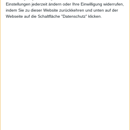
Performance
Profi-Chart
Basis-Chart
Einstellungen jederzeit ändern oder Ihre Einwilligung widerrufen,
indem Sie zu dieser Website zurückkehren und unten auf der
Dieser Chart zeigt den Kurs der Aktie von Aixtron in einfacher
Webseite auf die Schaltfläche "Datenschutz" klicken.
Linienform. Wenn Sie an detaillierteren Darstellungen interessiert
sind, wechseln Sie zum Profi-Chart.