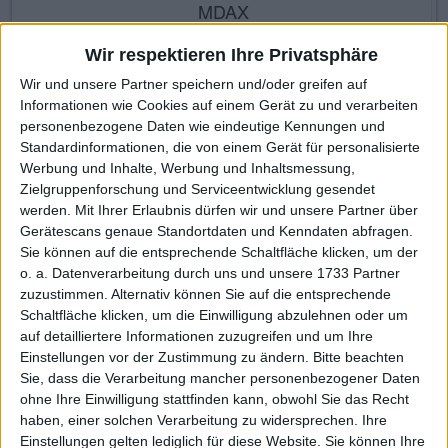
MDAX
Börsenplatz
Wir respektieren Ihre Privatsphäre
Xetra
Wir und unsere Partner speichern und/oder greifen auf
Informationen wie Cookies auf einem Gerät zu und verarbeiten
personenbezogene Daten wie eindeutige Kennungen und
Standardinformationen, die von einem Gerät für personalisierte
KAUF
VERKAUF
Werbung und Inhalte, Werbung und Inhaltsmessung,
Made with ❤ von BGFL
Zielgruppenforschung und Serviceentwicklung gesendet
werden.
Mit Ihrer Erlaubnis dürfen wir und unsere Partner über
Gerätescans genaue Standortdaten und Kenndaten abfragen.
Sie können auf die entsprechende Schaltfläche klicken, um der
Stammdaten
Nachrichten
Jahresschlusskurse
o. a. Datenverarbeitung durch uns und unsere 1733 Partner
zuzustimmen. Alternativ können Sie auf die entsprechende
Termine
Ergebnis je Aktie
Dividende je Aktie
Schaltfläche klicken, um die Einwilligung abzulehnen oder um
auf detailliertere Informationen zuzugreifen und um Ihre
Finanzdaten
Social/Regio/Peers
Einstellungen vor der Zustimmung zu ändern.
Bitte beachten
Sie, dass die Verarbeitung mancher personenbezogener Daten
Charts/Performance
ohne Ihre Einwilligung stattfinden kann, obwohl Sie das Recht
haben, einer solchen Verarbeitung zu widersprechen. Ihre
Einstellungen gelten lediglich für diese Website. Sie können Ihre