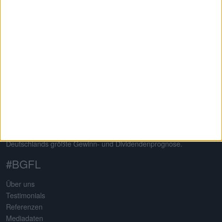
Informierte Anleger treffen bessere Entscheidungen
Auf dem 2013 von Gereon Kruse gegründeten Finanzportal
boersengefluester.de dreht sich alles um deutsche Aktien – mit
klarem Schwerpunkt auf Nebenwerte. Neben klassischen
redaktionellen Beiträgen sticht die Seite insbesondere durch eine
Vielzahl an selbst entwickelten Analysetools hervor. Basis
sämtlicher Tools ist eine komplett selbst gepflegte Datenbank für
mehr als 650 Aktien. Damit erstellt boersengefluester.de
Deutschlands größte Gewinn- und Dividendenprognose.
#BGFL
Über uns
Testimonials
Referenzen
Mediadaten