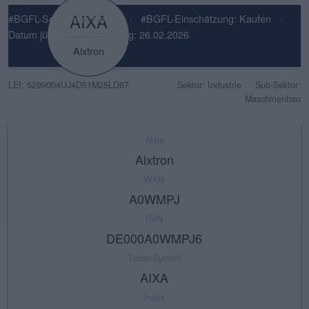
AIXA
#BGFL-Sentiment: Positiv
·
#BGFL-Einschätzung: Kaufen
·
Datum jüngste Einschätzung: 26.02.2026
Aixtron
LEI: 5299004UJ4D51M25LD67
Sektor: Industrie
Sub-Sektor:
Maschinenbau
Aktie
Aixtron
WKN
A0WMPJ
ISIN
DE000A0WMPJ6
Ticker-Symbol
AIXA
Index