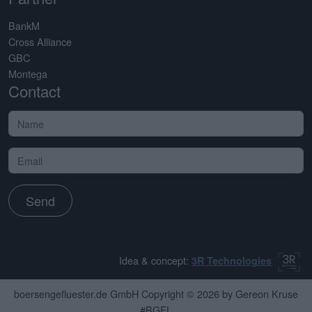
BankM
Cross Alliance
GBC
Montega
Contact
Send
Idea & concept:
3R Technologies
boersengefluester.de GmbH Copyright © 2026 by Gereon Kruse
#BGFL