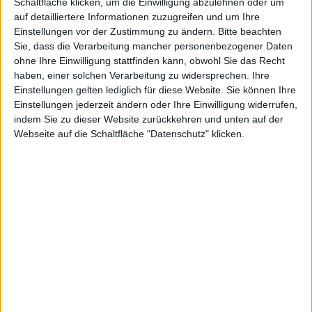
Schaltfläche klicken, um die Einwilligung abzulehnen oder um
auf detailliertere Informationen zuzugreifen und um Ihre
[ Weightening Scale Enterprise Value/EBITDA ]
Einstellungen vor der Zustimmung zu ändern.
Bitte beachten
Sie, dass die Verarbeitung mancher personenbezogener Daten
>=0
>1
>3
>5
>6
>9
>11
>13
>15
>17
>19
>21
ohne Ihre Einwilligung stattfinden kann, obwohl Sie das Recht
haben, einer solchen Verarbeitung zu widersprechen. Ihre
>23
>25
>30
>40
>50
Einstellungen gelten lediglich für diese Website. Sie können Ihre
Einstellungen jederzeit ändern oder Ihre Einwilligung widerrufen,
Reset filter
indem Sie zu dieser Website zurückkehren und unten auf der
Webseite auf die Schaltfläche "Datenschutz" klicken.
DAX
MDAX
TecDAX
SDAX
Scale
Prime Standard
General Standard
Basic Board
m:access
SMALLCAPS
X-Caps
ALLCAPS
Exclude negative values
Exclude zero values
Sort by
·
ASC
·
DESC
A → Z