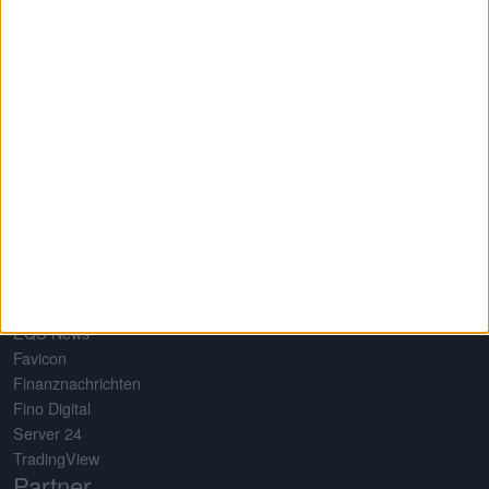
Quick Links
About us
Testimonials
Referenzen
Media Kid
Privacy
Terms of use
Imprint
Network
Baha
EQS News
Favicon
Finanznachrichten
Fino Digital
Server 24
TradingView
Partner