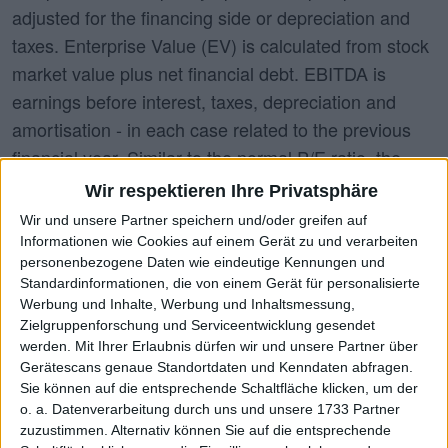
adjusted for the financing side or depreciation and
taxes. Enterprise Value (EV) is calculated from stock
market value plus net financial debt. EBITDA is
earnings before interest, taxes, depreciation and
amortisation - in each case related to the previous
financial year. Similar to the normal P/E ratio, the
following also applies to the EV/EBITDA ratio: the
Wir respektieren Ihre Privatsphäre
lower, the more advantageous. The heat map shown
Wir und unsere Partner speichern und/oder greifen auf
here is particularly suitable for comparisons within
Informationen wie Cookies auf einem Gerät zu und verarbeiten
personenbezogene Daten wie eindeutige Kennungen und
individual sectors. However, the individual shares
Standardinformationen, die von einem Gerät für personalisierte
can also be filtered according to indices or market
Werbung und Inhalte, Werbung und Inhaltsmessung,
segments. Under X-Caps we have grouped together
Zielgruppenforschung und Serviceentwicklung gesendet
werden.
Mit Ihrer Erlaubnis dürfen wir und unsere Partner über
companies with a market capitalisation of more than
Gerätescans genaue Standortdaten und Kenndaten abfragen.
1 billion euros that are not included in any index.
Sie können auf die entsprechende Schaltfläche klicken, um der
o. a. Datenverarbeitung durch uns und unsere 1733 Partner
zuzustimmen. Alternativ können Sie auf die entsprechende
Search