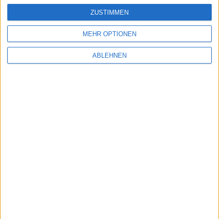
ZUSTIMMEN
WAF
WCH
MEHR OPTIONEN
50 companies shown
ABLEHNEN
Would you like to see fewer adverts? Simply register for
a user account. Registration is free and significantly
reduces the number of adverts.
Dataselect Tool Family
Heatmaps overview
Qualitätsjournalismus · Made in Germany © 2026