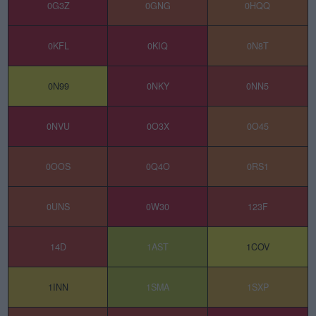
0G3Z
0GNG
0HQQ
0KFL
0KIQ
0N8T
0N99
0NKY
0NN5
0NVU
0O3X
0O45
0OOS
0Q4O
0RS1
0UNS
0W30
123F
14D
1AST
1COV
1INN
1SMA
1SXP