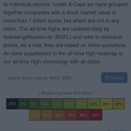
to individual sectors. Under X-Caps we have grouped
together companies with a stock market value of
more than 1 billion euros, but which are not in any
index. The all-time highs are updated daily by
boersengefluester.de (BGFL) and refer to historical
prices. As a rule, they are based on Xetra quotations.
An ideal supplement to the all-time high heatmap is
our all-time high chronology with all dates.
Search
[ Weightening Scale ATH Ratio ]
ATH
1%
5%
10%
15%
20%
25%
30%
35%
40%
45%
50%
60%
70%
80%
90%
Reset filter