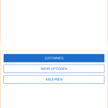
IR1
IRPA
IS7/D
IS8
ISHA
IUR
IVU/D
IXX/D
JDC
JEN
JFIK
JOX
ZUSTIMMEN
JST
JTH0
JUN3
MEHR OPTIONEN
ABLEHNEN
JY0
KA1
KBX
KCO
KGR
KGX