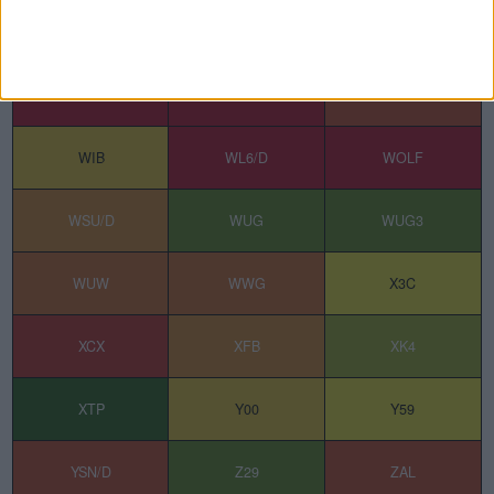
WAH
WBAH
WCH
WCMK/D
WDL1/D
WEW
WIB
WL6/D
WOLF
WSU/D
WUG
WUG3
WUW
WWG
X3C
XCX
XFB
XK4
XTP
Y00
Y59
YSN/D
Z29
ZAL