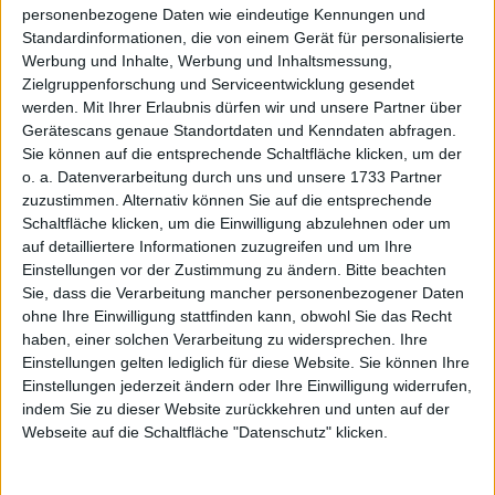
personenbezogene Daten wie eindeutige Kennungen und
9MO
A1OS/D
A3CSWZ
Standardinformationen, die von einem Gerät für personalisierte
Werbung und Inhalte, Werbung und Inhaltsmessung,
Zielgruppenforschung und Serviceentwicklung gesendet
A6T
A7A
AAD
werden.
Mit Ihrer Erlaubnis dürfen wir und unsere Partner über
Gerätescans genaue Standortdaten und Kenndaten abfragen.
AAG/D
AAQ/D
AB9_OLD
Sie können auf die entsprechende Schaltfläche klicken, um der
o. a. Datenverarbeitung durch uns und unsere 1733 Partner
zuzustimmen. Alternativ können Sie auf die entsprechende
ABA
ABHA
ABO
Schaltfläche klicken, um die Einwilligung abzulehnen oder um
auf detailliertere Informationen zuzugreifen und um Ihre
Einstellungen vor der Zustimmung zu ändern.
Bitte beachten
ABT
ABX
ACT/D
Sie, dass die Verarbeitung mancher personenbezogener Daten
ohne Ihre Einwilligung stattfinden kann, obwohl Sie das Recht
haben, einer solchen Verarbeitung zu widersprechen. Ihre
ACWN
ACX/D
ADE
Einstellungen gelten lediglich für diese Website. Sie können Ihre
Einstellungen jederzeit ändern oder Ihre Einwilligung widerrufen,
ADG
ADJ
ADN1/D
indem Sie zu dieser Website zurückkehren und unten auf der
Webseite auf die Schaltfläche "Datenschutz" klicken.
ADS
ADV
AEE1