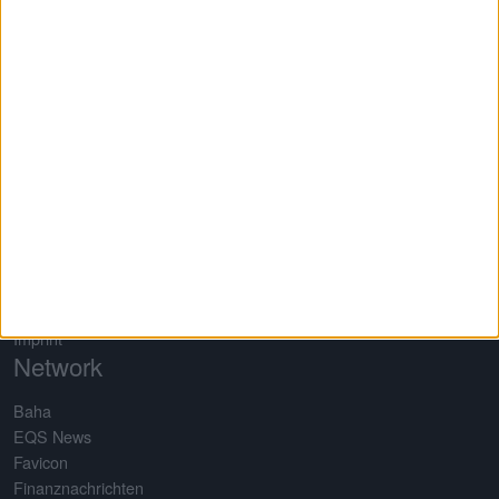
of self-developed analysis tools. All tools are based on a
completely self-maintained database for more than 650 shares. As
a result, boersengefluester.de produces Germany's largest profit
and dividend forecast.
Quick Links
About us
Testimonials
Referenzen
Media Kid
Privacy
Terms of use
Imprint
Network
Baha
EQS News
Favicon
Finanznachrichten