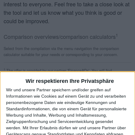
interest to everyone. Feel free to take a close look at
the tool and let us know what you think is good or
could be improved.
1
Comparison overviews/comparison calculators
Select from the compilation via the menu navigation the comparison
calculator suitable for your needs or corresponding to your concern.
1
The offer is provided by our partner 'FinanceADs'. You will find
information on the timeliness of the data in the lower section of this view.
Wir respektieren Ihre Privatsphäre
Please note: The information are only relevant for residents of Germany
and persons who can apply for accounts with German financial institutions.
Wir und unsere Partner speichern und/oder greifen auf
Certain information is only in German language available
Informationen wie Cookies auf einem Gerät zu und verarbeiten
personenbezogene Daten wie eindeutige Kennungen und
Standardinformationen, die von einem Gerät für personalisierte
Werbung und Inhalte, Werbung und Inhaltsmessung,
Robo Advisor Calculator
Zielgruppenforschung und Serviceentwicklung gesendet
werden.
Mit Ihrer Erlaubnis dürfen wir und unsere Partner über
Depot Calculator
Gerätescans genaue Standortdaten und Kenndaten abfragen.