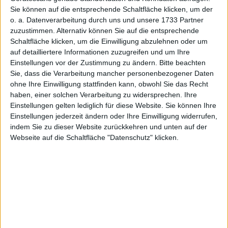
Sie können auf die entsprechende Schaltfläche klicken, um der
Fixed Term Deposit Calculator
o. a. Datenverarbeitung durch uns und unsere 1733 Partner
zuzustimmen. Alternativ können Sie auf die entsprechende
Giro Account Calculator
Schaltfläche klicken, um die Einwilligung abzulehnen oder um
auf detailliertere Informationen zuzugreifen und um Ihre
Credit Card Calculator
Einstellungen vor der Zustimmung zu ändern.
Bitte beachten
Sie, dass die Verarbeitung mancher personenbezogener Daten
Installment Loan Calculator
ohne Ihre Einwilligung stattfinden kann, obwohl Sie das Recht
haben, einer solchen Verarbeitung zu widersprechen. Ihre
Call Money Calculator
Einstellungen gelten lediglich für diese Website. Sie können Ihre
Einstellungen jederzeit ändern oder Ihre Einwilligung widerrufen,
indem Sie zu dieser Website zurückkehren und unten auf der
Student Account Calculator
Webseite auf die Schaltfläche "Datenschutz" klicken.
Student Loan Charter Calculator
Building Finance Calculator
Rent Deposit Calculator
Building Savings Calculator