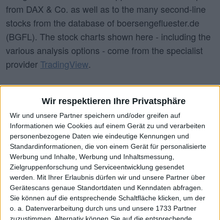
from DAX & Co. as well as to the many second-line
stocks from the database of boersengefluester.de
(BGFL). The stock charts shown here - including the
various analysis options - come from the specialist
provider
TradingView
.
Select Company
Wir respektieren Ihre Privatsphäre
Wir und unsere Partner speichern und/oder greifen auf
Ströer (XETR:SAX)
Informationen wie Cookies auf einem Gerät zu und verarbeiten
personenbezogene Daten wie eindeutige Kennungen und
Standardinformationen, die von einem Gerät für personalisierte
Werbung und Inhalte, Werbung und Inhaltsmessung,
ISIN:
DE0007493991
Zielgruppenforschung und Serviceentwicklung gesendet
WKN:
749399
werden.
Mit Ihrer Erlaubnis dürfen wir und unsere Partner über
Gerätescans genaue Standortdaten und Kenndaten abfragen.
Sie können auf die entsprechende Schaltfläche klicken, um der
BUY
SELL
o. a. Datenverarbeitung durch uns und unsere 1733 Partner
zuzustimmen. Alternativ können Sie auf die entsprechende