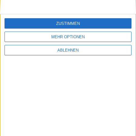
Get your own TradingView Chart-Module:
click here
.
ZUSTIMMEN
MEHR OPTIONEN
ABLEHNEN
You can also get further chart information from our long-standing
partner TeleTrader:
@
Baha Workstation
Ströer
Would you like to see fewer adverts? Simply register for
a user account. Registration is free and significantly
reduces the number of adverts.
Dataselect Tool Family