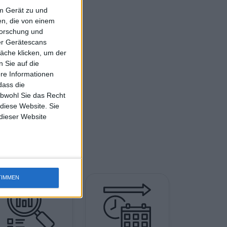
em Gerät zu und
n, die von einem
forschung und
ber Gerätescans
äche klicken, um der
 Sie auf die
ere Informationen
dass die
obwohl Sie das Recht
 diese Website. Sie
 dieser Website
TIMMEN