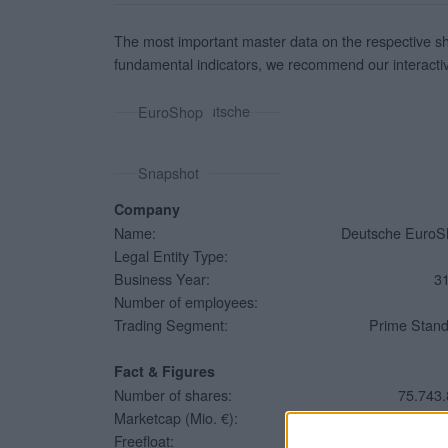
The most important master data on the respective share
fundamental indicators, we recommend our interact
About Deutsche EuroShop
Company Snapshot
Company
Name:
Deutsche EuroS
Legal Entity Type:
Business Year:
3
Number of employees:
Trading Segment:
Prime Stan
Fact & Figures
Number of shares:
75.743
Marketcap (Mio. €):
1.40
Freefloat:
2