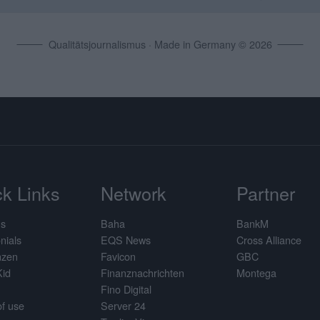
Qualitätsjournalismus · Made in Germany © 2026
k Links
Network
Partner
us
Baha
BankM
nials
EQS News
Cross Alliance
nzen
Favicon
GBC
Kid
Finanznachrichten
Montega
Fino Digital
f use
Server 24