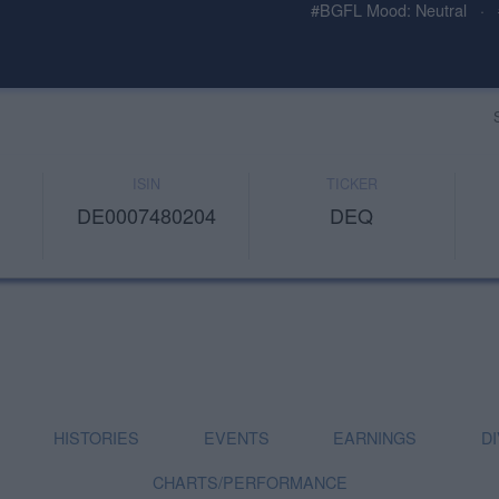
#BGFL Mood: Neutral
·
ISIN
TICKER
DE0007480204
DEQ
HISTORIES
EVENTS
EARNINGS
D
CHARTS/PERFORMANCE