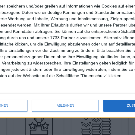
5,27
ner speichern und/oder greifen auf Informationen wie Cookies auf ein
nbezogene Daten wie eindeutige Kennungen und Standardinformatione
sierte Werbung und Inhalte, Werbung und Inhaltsmessung, Zielgruppen
gesendet werden.
Mit Ihrer Erlaubnis dürfen wir und unsere Partner ü
0,28
n und Kenndaten abfragen. Sie können auf die entsprechende Schaltfl
3,37
tung durch uns und unsere 1733 Partner zuzustimmen. Alternativ können
5,41
fläche klicken, um die Einwilligung abzulehnen oder um auf detailliert
7,27
Ihre Einstellungen vor der Zustimmung zu ändern.
Bitte beachten Sie, 
r personenbezogener Daten ohne Ihre Einwilligung stattfinden kann, 
0,77
 Verarbeitung zu widersprechen. Ihre Einstellungen gelten lediglich für
0,75
ungen jederzeit ändern oder Ihre Einwilligung widerrufen, indem Sie zu
en auf der Webseite auf die Schaltfläche "Datenschutz" klicken.
ONEN
ABLEHNEN
ZUS