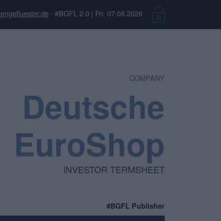
engefluester.de
· #BGFL 2.0 | Fri, 07.08.2026
COMPANY
Deutsche
EuroShop
INVESTOR TERMSHEET
#BGFL Publisher