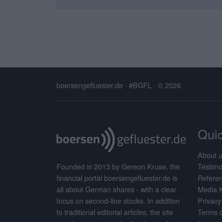
boersengefluester.de · #BGFL
· © 2026
Quic
About 
Testimo
Founded in 2013 by Gereon Kruse, the
Refere
financial portal boersengefluester.de is
Media 
all about German shares - with a clear
Privacy
focus on second-line stocks. In addition
Terms o
to traditional editorial articles, the site