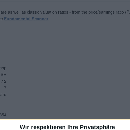
 as well as classic valuation ratios - from the price/earnings ratio (P/E
ive
.
Fundamental Scanner
hop
SE
1.12
7
dard
.854
1,26
Wir respektieren Ihre Privatsphäre
3,60