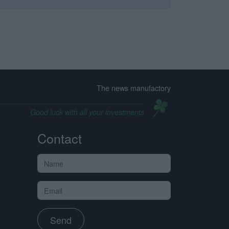
The news manufactory
Good luck with all your investments
Contact
Send