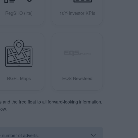
RegSHO (lite)
10Y-Investor KPIs
BGFL Maps
EQS Newsfeed
nd the free float to all forward-looking information.
low.
he number of adverts.