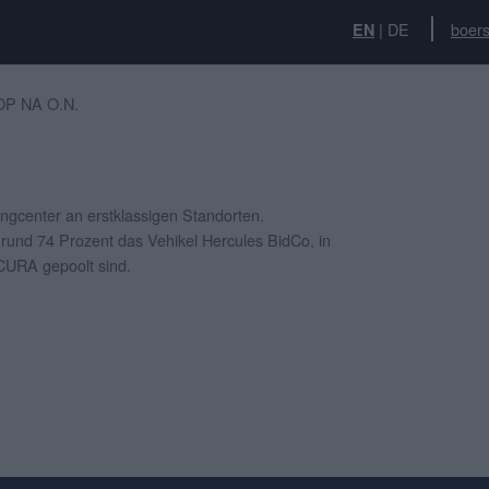
|
DE
boers
EN
P NA O.N.
ngcenter an erstklassigen Standorten.
rund 74 Prozent das Vehikel Hercules BidCo, in
CURA gepoolt sind.