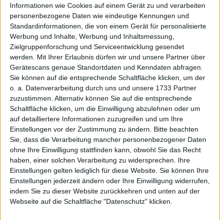
Informationen wie Cookies auf einem Gerät zu und verarbeiten
Xetra
personenbezogene Daten wie eindeutige Kennungen und
Standardinformationen, die von einem Gerät für personalisierte
Werbung und Inhalte, Werbung und Inhaltsmessung,
Zielgruppenforschung und Serviceentwicklung gesendet
BUY
SELL
werden.
Mit Ihrer Erlaubnis dürfen wir und unsere Partner über
Made with ❤ von BGFL
Gerätescans genaue Standortdaten und Kenndaten abfragen.
Sie können auf die entsprechende Schaltfläche klicken, um der
o. a. Datenverarbeitung durch uns und unsere 1733 Partner
zuzustimmen. Alternativ können Sie auf die entsprechende
CORE COMPANY DATA
COVERAGE
HISTORIES
Schaltfläche klicken, um die Einwilligung abzulehnen oder um
auf detailliertere Informationen zuzugreifen und um Ihre
EVENTS
EARNINGS
DIVIDENDS
Einstellungen vor der Zustimmung zu ändern.
Bitte beachten
Sie, dass die Verarbeitung mancher personenbezogener Daten
FINANCIALS
MAPS
CHARTS/PERFORMANCE
ohne Ihre Einwilligung stattfinden kann, obwohl Sie das Recht
haben, einer solchen Verarbeitung zu widersprechen. Ihre
Einstellungen gelten lediglich für diese Website. Sie können Ihre
#BGFL
Newswire
Ratings
Einstellungen jederzeit ändern oder Ihre Einwilligung widerrufen,
indem Sie zu dieser Website zurückkehren und unten auf der
#BGFL-nes HMS Bergbau: boersengefluester.de (BGFL) regularly
Webseite auf die Schaltfläche "Datenschutz" klicken.
writes extensive editorial articles for most of the companies in our
database - especially those in the special stocks sector. Here we