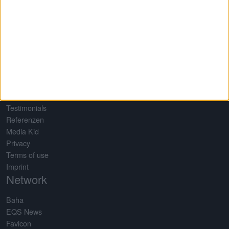
articles, the site stands out in particular thanks to a large number
of self-developed analysis tools. All tools are based on a
completely self-maintained database for more than 650 shares. As
a result, boersengefluester.de produces Germany's largest profit
and dividend forecast.
Quick Links
About us
Testimonials
Referenzen
Media Kid
Privacy
Terms of use
Imprint
Network
Baha
EQS News
Favicon