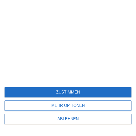
Wheel of Fortune
Newsletter
ZUSTIMMEN
MEHR OPTIONEN
Corporate Name Change
ABLEHNEN