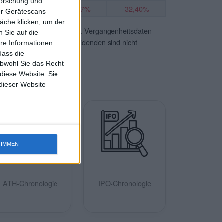
forschung und
-1,91%
-50,97%
-32,40%
ber Gerätescans
äche klicken, um der
e Regionalbörse maßgeblich. Vergangenheitsdaten
 Sie auf die
auf den Aktienkurs ab, Dividenden sind nicht
ere Informationen
dass die
obwohl Sie das Recht
 diese Website. Sie
 dieser Website
TIMMEN
ATH-Chronologie
IPO-Chronologie