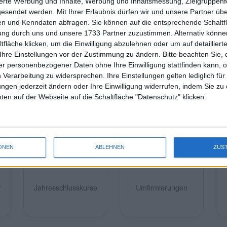
sierte Werbung und Inhalte, Werbung und Inhaltsmessung, Zielgruppen
+11,36%
-2,88%
+10,58%
-3,68%
gesendet werden.
Mit Ihrer Erlaubnis dürfen wir und unsere Partner ü
n und Kenndaten abfragen. Sie können auf die entsprechende Schaltfl
auf den Handelsplatz Xetra. Ansonsten ist Frankfurt oder die führend
tung durch uns und unsere 1733 Partner zuzustimmen. Alternativ können
argestellten Veränderungen in absoluten Zahlen bzw. in % stellen rein 
fläche klicken, um die Einwilligung abzulehnen oder um auf detailliert
Ihre Einstellungen vor der Zustimmung zu ändern.
Bitte beachten Sie, 
r personenbezogener Daten ohne Ihre Einwilligung stattfinden kann, 
 Verarbeitung zu widersprechen. Ihre Einstellungen gelten lediglich für
ungen jederzeit ändern oder Ihre Einwilligung widerrufen, indem Sie zu
en auf der Webseite auf die Schaltfläche "Datenschutz" klicken.
ONEN
ABLEHNEN
ZUS
r
Jahresschlusskurse
Umfirmierungen