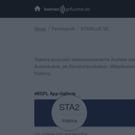
Home
Firmenprofil
STABILUS SE
Stabilus produziert elektromechanische Antriebe so
Autoindustrie, die Bürostuhlproduktion, Möbelbranc
Koblenz.
#BGFL App-Gallerie
STA2
Stabilus
LEI: 529900JOSL94HJN4VZ28