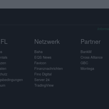
Informi
FL
Netzwerk
Partner
ns
Baha
BankM
nials
EQS News
Cross Alliance
nzen
Favicon
GBC
aten
Finanznachrichten
Montega
chutz
Fino Digital
gsbedingungen
Server 24
sum
TradingView