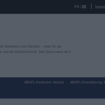
EN
|
boerse
DE
wie Gasfedern und Dämpfer – etwa für die
he und die Medizintechnik. Das Stammwerk ist in
#BGFL-Sentiment: Neutral
·
#BGFL-Einschätzung: 