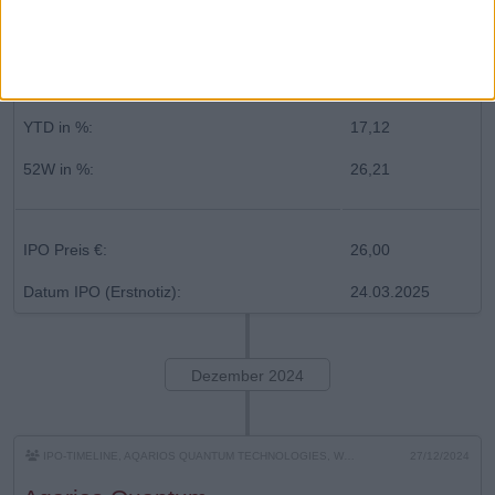
Performance
Performance seit IPO
0,00%
Jahreshoch (EoD) in €:
32,200
YTD in %:
17,12
52W in %:
26,21
IPO Preis €:
26,00
Datum IPO (Erstnotiz):
24.03.2025
Dezember 2024
IPO-TIMELINE, AQARIOS QUANTUM TECHNOLOGIES, WKN: A40UU4
27/12/2024