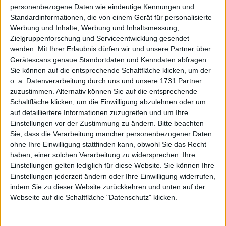
personenbezogene Daten wie eindeutige Kennungen und
Höchstkurs erreicht am:
01.06.2026
Standardinformationen, die von einem Gerät für personalisierte
Werbung und Inhalte, Werbung und Inhaltsmessung,
Zielgruppenforschung und Serviceentwicklung gesendet
werden.
Mit Ihrer Erlaubnis dürfen wir und unsere Partner über
Performance
Gerätescans genaue Standortdaten und Kenndaten abfragen.
Sie können auf die entsprechende Schaltfläche klicken, um der
Performance seit IPO
1,41%
o. a. Datenverarbeitung durch uns und unsere 1731 Partner
Jahreshoch (EoD) in €:
0,000
zuzustimmen. Alternativ können Sie auf die entsprechende
Schaltfläche klicken, um die Einwilligung abzulehnen oder um
YTD in %:
0,00
auf detailliertere Informationen zuzugreifen und um Ihre
Einstellungen vor der Zustimmung zu ändern.
Bitte beachten
52W in %:
0,00
Sie, dass die Verarbeitung mancher personenbezogener Daten
ohne Ihre Einwilligung stattfinden kann, obwohl Sie das Recht
haben, einer solchen Verarbeitung zu widersprechen. Ihre
Einstellungen gelten lediglich für diese Website. Sie können Ihre
IPO Preis €:
7,80
Einstellungen jederzeit ändern oder Ihre Einwilligung widerrufen,
Datum IPO (Erstnotiz):
30.04.2026
indem Sie zu dieser Website zurückkehren und unten auf der
Webseite auf die Schaltfläche "Datenschutz" klicken.
März 2026