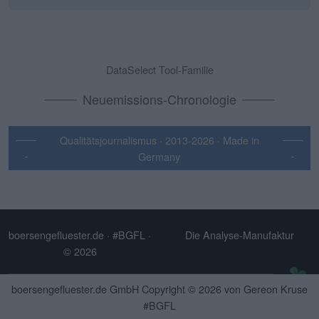
DataSelect Tool-Familie
Neuemissions-Chronologie
Qualitätsjournalismus · 2013-2026 · Made in
Germany
boersengefluester.de · #BGFL
·
Die Analyse-Manufaktur
© 2026
Informierte Anleger treffen bessere Entscheidungen
boersengefluester.de GmbH Copyright © 2026 von Gereon Kruse
#BGFL