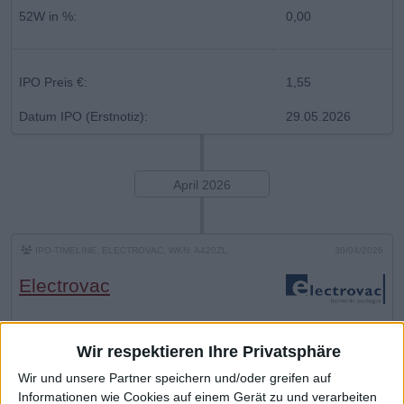
52W in %:
0,00
IPO Preis €:
1,55
Datum IPO (Erstnotiz):
29.05.2026
April 2026
IPO-TIMELINE, ELECTROVAC, WKN: A420ZL
30/04/2026
Electrovac
Rekordhoch (Intraday) in €:
9,080
Wir respektieren Ihre Privatsphäre
Aktueller Kurs (Vortag, EoD) in €:
7,910
Wir und unsere Partner speichern und/oder greifen auf
Informationen wie Cookies auf einem Gerät zu und verarbeiten
Abstand zum Höchstkurs in %:
-12,890