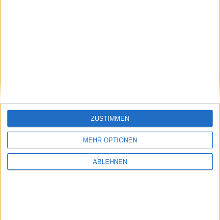
52W in %:
0,00
IPO Preis €:
60,00
Datum IPO (Erstnotiz):
20.10.2025
IPO-TIMELINE, OTTOBOCK, WKN: BCK222
09/10/2025
Ottobock
ZUSTIMMEN
Rekordhoch (Intraday) in €:
76,350
MEHR OPTIONEN
Aktueller Kurs (Vortag, EoD) in €:
58,000
ABLEHNEN
Abstand zum Höchstkurs in %:
-24,030
Höchstkurs erreicht am:
26.11.2025
Performance