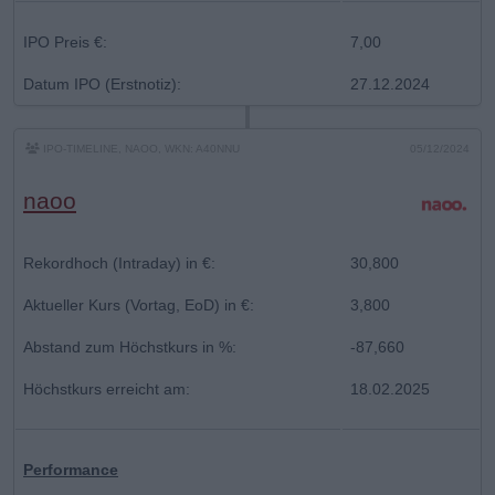
IPO Preis €:
7,00
Datum IPO (Erstnotiz):
27.12.2024
IPO-TIMELINE, NAOO, WKN: A40NNU
05/12/2024
naoo
Rekordhoch (Intraday) in €:
30,800
Aktueller Kurs (Vortag, EoD) in €:
3,800
Abstand zum Höchstkurs in %:
-87,660
Höchstkurs erreicht am:
18.02.2025
Performance