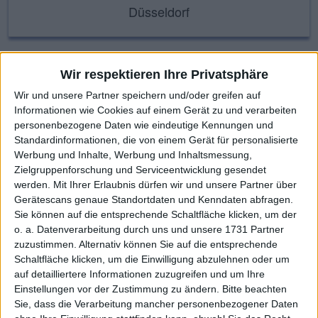
Düsseldorf
KAUF
VERKAUF
Wir respektieren Ihre Privatsphäre
Wir und unsere Partner speichern und/oder greifen auf
Made with ❤ von BGFL
Informationen wie Cookies auf einem Gerät zu und verarbeiten
personenbezogene Daten wie eindeutige Kennungen und
Standardinformationen, die von einem Gerät für personalisierte
Werbung und Inhalte, Werbung und Inhaltsmessung,
Stammdaten
Nachrichten
Jahresschlusskurse
Zielgruppenforschung und Serviceentwicklung gesendet
Termine
Ergebnis je Aktie
Dividende je Aktie
werden.
Mit Ihrer Erlaubnis dürfen wir und unsere Partner über
Gerätescans genaue Standortdaten und Kenndaten abfragen.
Finanzdaten
Social/Regio/Peers
Sie können auf die entsprechende Schaltfläche klicken, um der
o. a. Datenverarbeitung durch uns und unsere 1731 Partner
Charts/Performance
zuzustimmen. Alternativ können Sie auf die entsprechende
Schaltfläche klicken, um die Einwilligung abzulehnen oder um
auf detailliertere Informationen zuzugreifen und um Ihre
In dieser Rubrik finden Sie die wichtigsten Stammdaten zu der
Einstellungen vor der Zustimmung zu ändern.
Bitte beachten
jeweiligen Aktie sowie die wichtigsten Bewertungskennzahlen –
Sie, dass die Verarbeitung mancher personenbezogener Daten
vom Kurs-Gewinn-Verhältnis (KGV) bis zur Dividendenrendite. Für