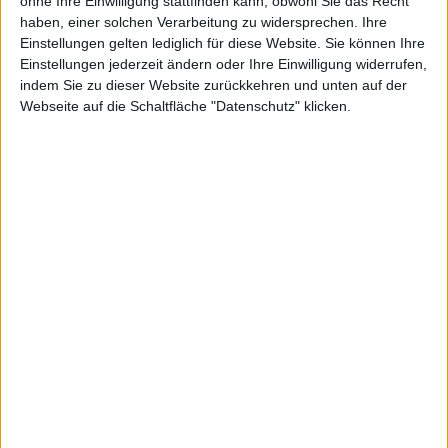
ohne Ihre Einwilligung stattfinden kann, obwohl Sie das Recht
zusätzliche fundamentale Kenngrößen empfehlen wir Ihnen
haben, einer solchen Verarbeitung zu widersprechen. Ihre
unseren interaktiven
.
Fundamental Scanner
Einstellungen gelten lediglich für diese Website. Sie können Ihre
Einstellungen jederzeit ändern oder Ihre Einwilligung widerrufen,
indem Sie zu dieser Website zurückkehren und unten auf der
About 123fahrschule
Webseite auf die Schaltfläche "Datenschutz" klicken.
Company Snapshot
Aktie
Unternehmen:
123fahrschule
Rechtsform:
SE
Geschäftsjahr:
31.12
Anzahl Mitarbeiter:
272
Börsensegment:
Freiverkehr