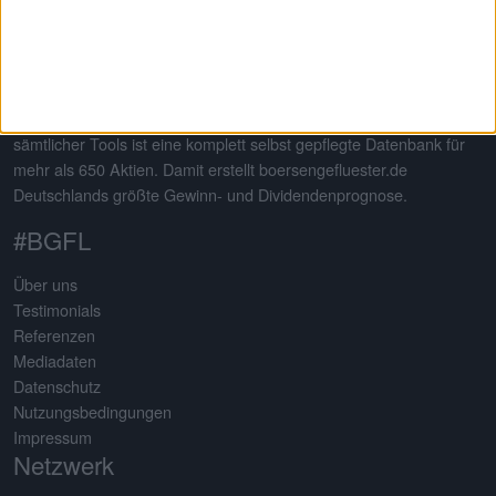
Auf dem 2013 von Gereon Kruse gegründeten Finanzportal
boersengefluester.de dreht sich alles um deutsche Aktien – mit
klarem Schwerpunkt auf Nebenwerte. Neben klassischen
redaktionellen Beiträgen sticht die Seite insbesondere durch eine
Vielzahl an selbst entwickelten Analysetools hervor. Basis
sämtlicher Tools ist eine komplett selbst gepflegte Datenbank für
mehr als 650 Aktien. Damit erstellt boersengefluester.de
Deutschlands größte Gewinn- und Dividendenprognose.
#BGFL
Über uns
Testimonials
Referenzen
Mediadaten
Datenschutz
Nutzungsbedingungen
Impressum
Netzwerk