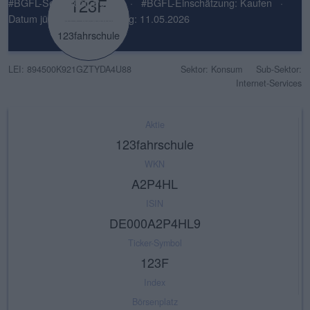
123F
#BGFL-Sentiment: Positiv
·
#BGFL-Einschätzung: Kaufen
·
Datum jüngste Einschätzung: 11.05.2026
123fahrschule
LEI: 894500K921GZTYDA4U88
Sektor: Konsum
Sub-Sektor:
Internet-Services
Aktie
123fahrschule
WKN
A2P4HL
ISIN
DE000A2P4HL9
Ticker-Symbol
123F
Index
Börsenplatz