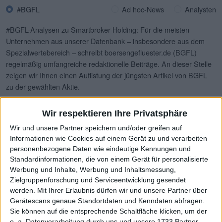
#BGFL
Ad hoc-News
Analysten
#BGFL-Analysen zu Smartbroker Holding: Für die meisten
Unternehmen aus unserer Datenbank – insbesondere aus dem
Spezialwertebereich – schreibt boersengefluester.de (BGFL)
regelmäßig umfangreiche redaktionelle Beiträge. An dieser Stelle
zeigen wir Ihnen einen Auflistung der jüngsten Artikel von BGFL
zu der gewählten Aktie.
21.01.2025
Smartbroker Holding: Übergang in eine neue
Wir respektieren Ihre Privatsphäre
Phase
Wir und unsere Partner speichern und/oder greifen auf
Informationen wie Cookies auf einem Gerät zu und verarbeiten
12.12.2024
Smartbroker Holding: Brillanter Ansatz
personenbezogene Daten wie eindeutige Kennungen und
Standardinformationen, die von einem Gerät für personalisierte
17.10.2024
Smartbroker Holding: Entscheidende Phase
Werbung und Inhalte, Werbung und Inhaltsmessung,
naht
Zielgruppenforschung und Serviceentwicklung gesendet
werden.
Mit Ihrer Erlaubnis dürfen wir und unsere Partner über
17.09.2024
Smartbroker Holding: Kurs kommt in Schwung
Gerätescans genaue Standortdaten und Kenndaten abfragen.
14.08.2024
Smartbroker Holding: Maximale Transparenz
Sie können auf die entsprechende Schaltfläche klicken, um der
o. a. Datenverarbeitung durch uns und unsere 1733 Partner