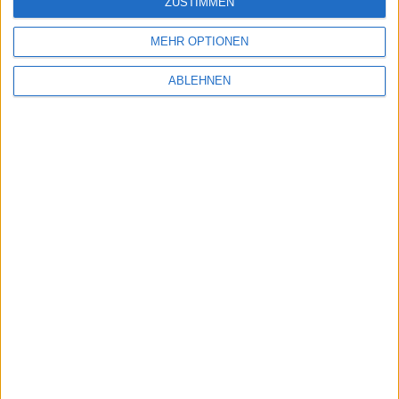
Partner
ZUSTIMMEN
BankM
MEHR OPTIONEN
Cross Alliance
GBC
ABLEHNEN
Montega
Kontakt
Weiter
Idee & Konzept:
3R Technologies
boersengefluester.de GmbH Copyright © 2026 von Gereon Kruse
#BGFL