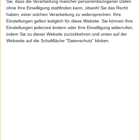
Small- und Midcap-Bereich nutzen diesen Service
Sie, dass die Verarbeitung mancher personenbezogener Daten
jedoch bereits seit vielen Jahren.
ohne Ihre Einwilligung stattfinden kann, obwohl Sie das Recht
haben, einer solchen Verarbeitung zu widersprechen. Ihre
Einstellungen gelten lediglich für diese Website. Sie können Ihre
Vorteil für Sie als notiertes Unternehmen oder IPO-
Einstellungen jederzeit ändern oder Ihre Einwilligung widerrufen,
Kandidat: Auf boersengefluester.de erhalten Sie eine
indem Sie zu dieser Website zurückkehren und unten auf der
kompetente und ausgewogene Berichterstattung auf
Webseite auf die Schaltfläche "Datenschutz" klicken.
hohem Niveau. Selbstverständlich halten wir uns
dabei an strenge Compliance-Regeln. Sprechen Sie
uns gern an, wenn Sie Ihre Equity-Story und Social
Media-Präsenz weiterentwickeln wollen.
Boersengefluester.de ist der perfekte Multiplikator für
Ihre Investor Relations-Aktivitäten. Für weitere
Informationen und individuelle Pakete wenden Sie
sich bitte per E-Mail an:
gereon.kruse@boersengefluester.de.