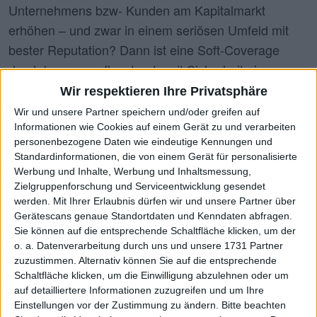
Unternehmens bzw- Kunden am Kapitalmarkt
erhöhen – und zwar in einem seriösen Umfeld mit
bester Reputation? Dann ist eine Soft-Coverage
durch boersengefluester.de mit Sicherheit eine
interessante Option für Sie.
Wir respektieren Ihre Privatsphäre
Wir und unsere Partner speichern und/oder greifen auf
Im Rahmen einer solchen Soft-Coverage-
Informationen wie Cookies auf einem Gerät zu und verarbeiten
Vereinbarung bieten wir eine nachhaltige
personenbezogene Daten wie eindeutige Kennungen und
Kommentierung kursrelevanter Neuigkeiten: Von den
Standardinformationen, die von einem Gerät für personalisierte
Werbung und Inhalte, Werbung und Inhaltsmessung,
aktuellen Finanzzahlen, über wichtige
Zielgruppenforschung und Serviceentwicklung gesendet
Produktneuheiten oder Akquisitionen bis hin zu
werden.
Mit Ihrer Erlaubnis dürfen wir und unsere Partner über
Vorstandspräsentationen auf
Gerätescans genaue Standortdaten und Kenndaten abfragen.
Sie können auf die entsprechende Schaltfläche klicken, um der
Kapitalmarktkonferenzen. Regelmäßig umfasst eine
o. a. Datenverarbeitung durch uns und unsere 1731 Partner
Soft-Coverage auch ein schriftliches Interview auf C-
zuzustimmen. Alternativ können Sie auf die entsprechende
Level-Ebene. Die Laufzeit eines solchen Pakets
Schaltfläche klicken, um die Einwilligung abzulehnen oder um
auf detailliertere Informationen zuzugreifen und um Ihre
beträgt 12 Monate, viele Unternehmen aus dem
Einstellungen vor der Zustimmung zu ändern.
Bitte beachten