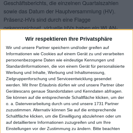
Geschäftsberichts, die einzelnen Quartalszahlen
sowie das Datum der Hauptversammlung (HV).
Präsenz-HVs sind durch eine Flagge
gekennzeichnet, virtuelle HVs haben ein WLAN-
Logo. In beiden Fällen lassen sich die
Wir respektieren Ihre Privatsphäre
Versammlungsorte über das "V" aufklappen. Dort
Wir und unsere Partner speichern und/oder greifen auf
sind sie direkt mit Google-Maps (Lupen-Symbol)
Informationen wie Cookies auf einem Gerät zu und verarbeiten
verlinkt. Tipp: Kompakte Terminübersichten finden
personenbezogene Daten wie eindeutige Kennungen und
Standardinformationen, die von einem Gerät für personalisierte
Sie auch in unseren
IR-Cockpits
für die Aktien aus
Werbung und Inhalte, Werbung und Inhaltsmessung,
DAX, MDAX, TecDAX, SDAX und Scale.
Zielgruppenforschung und Serviceentwicklung gesendet
werden.
Mit Ihrer Erlaubnis dürfen wir und unsere Partner über
Gerätescans genaue Standortdaten und Kenndaten abfragen.
Ereignis
Sie können auf die entsprechende Schaltfläche klicken, um der
o. a. Datenverarbeitung durch uns und unsere 1731 Partner
Alle
zuzustimmen. Alternativ können Sie auf die entsprechende
Veröffentlichung Geschäftsbericht
Schaltfläche klicken, um die Einwilligung abzulehnen oder um
Veröffentlichung Quartalsberichte
auf detailliertere Informationen zuzugreifen und um Ihre
Einstellungen vor der Zustimmung zu ändern.
Bitte beachten
-Q1