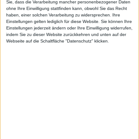
Sie, dass die Verarbeitung mancher personenbezogener Daten
-Q2
ohne Ihre Einwilligung stattfinden kann, obwohl Sie das Recht
-Q3
haben, einer solchen Verarbeitung zu widersprechen. Ihre
-Q4 (Vorab-Jahreszahlen)
Einstellungen gelten lediglich für diese Website. Sie können Ihre
Hauptversammlung (HV)
Einstellungen jederzeit ändern oder Ihre Einwilligung widerrufen,
Indizes / Segmente
indem Sie zu dieser Website zurückkehren und unten auf der
Webseite auf die Schaltfläche "Datenschutz" klicken.
Alle Aktien
DAX
MDAX
SDAX
Scale
Smallcaps
HV-Format
Alle
Virtuell
Präsenz
Hybrid
Schriftlich
Andere
Montag
Dienstag
Mittwoch
03.08
04.08
05.08
Donnerstag
Freitag
06.08
07.08