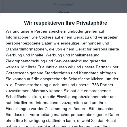
Börsenplatz
Xetra
Wir respektieren Ihre Privatsphäre
Wir und unsere Partner speichern und/oder greifen auf
Made with ❤ von BGFL
Informationen wie Cookies auf einem Gerät zu und verarbeiten
personenbezogene Daten wie eindeutige Kennungen und
KAUF
VERKAUF
Standardinformationen, die von einem Gerät für personalisierte
Werbung und Inhalte, Werbung und Inhaltsmessung,
Zielgruppenforschung und Serviceentwicklung gesendet
werden.
Mit Ihrer Erlaubnis dürfen wir und unsere Partner über
Stammdaten
Nachrichten
Jahresschlusskurse
Gerätescans genaue Standortdaten und Kenndaten abfragen.
Sie können auf die entsprechende Schaltfläche klicken, um der
Termine
Ergebnis je Aktie
Dividende je Aktie
o. a. Datenverarbeitung durch uns und unsere 1733 Partner
zuzustimmen. Alternativ können Sie auf die entsprechende
Finanzdaten
Social/Regio/Peers
Schaltfläche klicken, um die Einwilligung abzulehnen oder um
Charts/Performance
auf detailliertere Informationen zuzugreifen und um Ihre
Einstellungen vor der Zustimmung zu ändern.
Bitte beachten
Sie, dass die Verarbeitung mancher personenbezogener Daten
Misc
Peergroup
Social/Web
Karte
ohne Ihre Einwilligung stattfinden kann, obwohl Sie das Recht
haben, einer solchen Verarbeitung zu widersprechen. Ihre