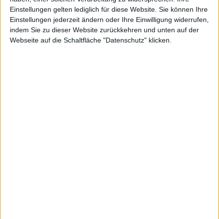
Firmenadresse Deutsche Börse: Seit jeher legt
Einstellungen gelten lediglich für diese Website. Sie können Ihre
boersengefluester.de (BGFL) großen Wert darauf zu zeigen, wo
Einstellungen jederzeit ändern oder Ihre Einwilligung widerrufen,
die Unternehmen ihren Hauptsitz haben – also regional verwurzelt
indem Sie zu dieser Website zurückkehren und unten auf der
sind. Daher haben wir die Firmenadresse in unserer Datenbank
Webseite auf die Schaltfläche "Datenschutz" klicken.
stets via exaktem Pluscode mit dem Kartenmaterial von Google
Maps verlinkt.
Deutsche Boerse
- Est. 1992
Adresse
Börsenplatz
60485 Frankfurt
https://www.deutsche-boerse.com