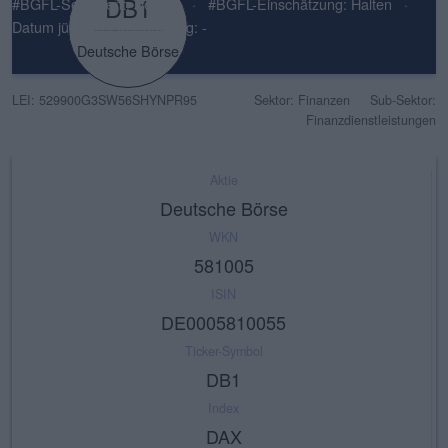
DB1
#BGFL-Sentiment: Neutral
·
#BGFL-Einschätzung: Halten
·
Datum jüngste Einschätzung: -
Deutsche Börse
LEI: 529900G3SW56SHYNPR95
Sektor: Finanzen
Sub-Sektor:
Finanzdienstleistungen
Aktie
Deutsche Börse
WKN
581005
ISIN
DE0005810055
Ticker-Symbol
DB1
Index
DAX