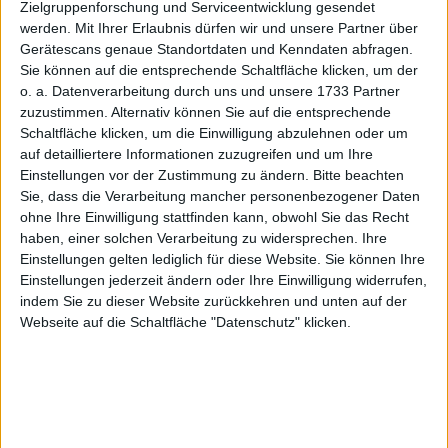
Zielgruppenforschung und Serviceentwicklung gesendet
Gabler Group: Um die Kennzahlen der einzelnen Aktie aus
werden.
Mit Ihrer Erlaubnis dürfen wir und unsere Partner über
Gerätescans genaue Standortdaten und Kenndaten abfragen.
unserer Datenbank besser miteinander vergleichen zu können, hat
Sie können auf die entsprechende Schaltfläche klicken, um der
boersengefluester.de (BGFL) ausgefeilte Branchenraster
o. a. Datenverarbeitung durch uns und unsere 1733 Partner
entwickelt. Diese reichen von einer vergleichswiese groben
zuzustimmen. Alternativ können Sie auf die entsprechende
Einteilung nach "Super-Sektoren" bis hin eher feingliedrigen
Schaltfläche klicken, um die Einwilligung abzulehnen oder um
Subsektoren.
auf detailliertere Informationen zuzugreifen und um Ihre
Einstellungen vor der Zustimmung zu ändern.
Bitte beachten
Super-Sektor
Sektor
Sub-Sektor
Peergroup
Sie, dass die Verarbeitung mancher personenbezogener Daten
ohne Ihre Einwilligung stattfinden kann, obwohl Sie das Recht
Zeilen anzeigen
haben, einer solchen Verarbeitung zu widersprechen. Ihre
Suche:
Einstellungen gelten lediglich für diese Website. Sie können Ihre
Einstellungen jederzeit ändern oder Ihre Einwilligung widerrufen,
ID
WKN
ISIN
Unternehmen
indem Sie zu dieser Website zurückkehren und unten auf der
Webseite auf die Schaltfläche "Datenschutz" klicken.
1
A3DA9W
IE000DU292E6
ADS-Tec Energy
2
A0WMPJ
DE000A0WMPJ6
Aixtron
3
620990
DE0006209901
Alba