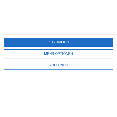
BGFL Maps
ZUSTIMMEN
MEHR OPTIONEN
Social Media-Kanäle
ABLEHNEN
Städteranking