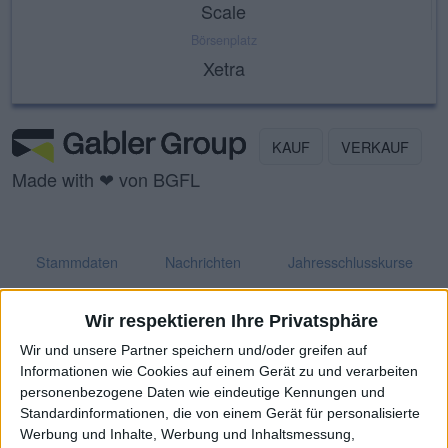
Scale
Börsenplatz
Xetra
KAUF
VERKAUF
Made with ❤ von BGFL
Stammdaten
Nachrichten
Jahresschlusskurse
Termine
Ergebnis je Aktie
Dividende je Aktie
Wir respektieren Ihre Privatsphäre
Finanzdaten
Social/Regio/Peers
Wir und unsere Partner speichern und/oder greifen auf
Informationen wie Cookies auf einem Gerät zu und verarbeiten
Charts/Performance
personenbezogene Daten wie eindeutige Kennungen und
Standardinformationen, die von einem Gerät für personalisierte
Werbung und Inhalte, Werbung und Inhaltsmessung,
Misc
Peergroup
Social/Web
Karte