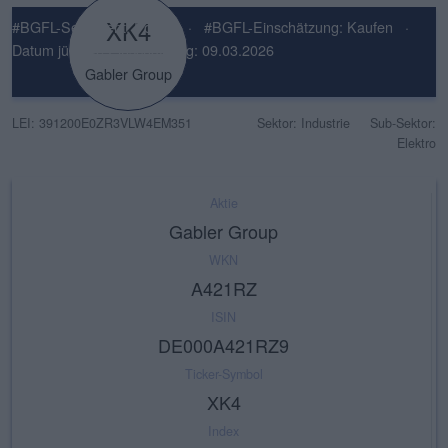
XK4
#BGFL-Sentiment: Positiv
·
#BGFL-Einschätzung: Kaufen
·
Datum jüngste Einschätzung: 09.03.2026
Gabler Group
LEI: 391200E0ZR3VLW4EM351
Sektor: Industrie
Sub-Sektor:
Elektro
Aktie
Gabler Group
WKN
A421RZ
ISIN
DE000A421RZ9
Ticker-Symbol
XK4
Index