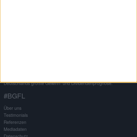
Auf dem 2013 von Gereon Kruse gegründeten Finanzportal
boersengefluester.de dreht sich alles um deutsche Aktien – mit
klarem Schwerpunkt auf Nebenwerte. Neben klassischen
redaktionellen Beiträgen sticht die Seite insbesondere durch eine
Vielzahl an selbst entwickelten Analysetools hervor. Basis
sämtlicher Tools ist eine komplett selbst gepflegte Datenbank für
mehr als 650 Aktien. Damit erstellt boersengefluester.de
Deutschlands größte Gewinn- und Dividendenprognose.
#BGFL
Über uns
Testimonials
Referenzen
Mediadaten
Datenschutz