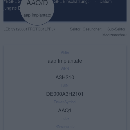
AAQ/D
#BGFL-Sentiment: -
·
#BGFL-Einschätzung: -
·
Datum
jüngste Einschätzung: -
aap Implantate
LEI: 39120001TRQTQ01LPP57
Sektor: Gesundheit
Sub-Sektor:
Medizintechnik
Aktie
aap Implantate
WKN
A3H210
ISIN
DE000A3H2101
Ticker-Symbol
AAQ1
Index
Börsenplatz