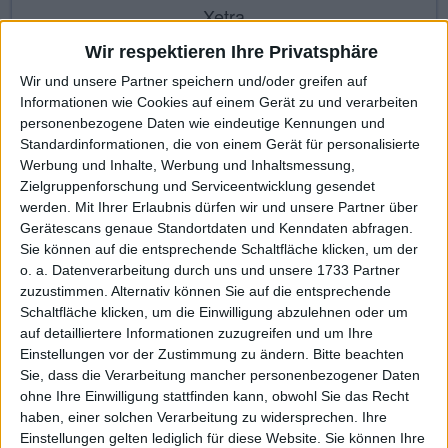
Xetra
Wir respektieren Ihre Privatsphäre
Wir und unsere Partner speichern und/oder greifen auf
KAUF
VERKAUF
Informationen wie Cookies auf einem Gerät zu und verarbeiten
personenbezogene Daten wie eindeutige Kennungen und
Made with ❤ von BGFL
Standardinformationen, die von einem Gerät für personalisierte
Werbung und Inhalte, Werbung und Inhaltsmessung,
Zielgruppenforschung und Serviceentwicklung gesendet
werden.
Mit Ihrer Erlaubnis dürfen wir und unsere Partner über
Stammdaten
Nachrichten
Jahresschlusskurse
Gerätescans genaue Standortdaten und Kenndaten abfragen.
Sie können auf die entsprechende Schaltfläche klicken, um der
Termine
Ergebnis je Aktie
Dividende je Aktie
o. a. Datenverarbeitung durch uns und unsere 1733 Partner
Finanzdaten
Social/Regio/Peers
zuzustimmen. Alternativ können Sie auf die entsprechende
Schaltfläche klicken, um die Einwilligung abzulehnen oder um
Charts/Performance
auf detailliertere Informationen zuzugreifen und um Ihre
Einstellungen vor der Zustimmung zu ändern.
Bitte beachten
Sie, dass die Verarbeitung mancher personenbezogener Daten
Finanztermine für aap Implantate: In den höher regulierten
ohne Ihre Einwilligung stattfinden kann, obwohl Sie das Recht
Börsensegmenten ist eine quartalsweise Veröffentlichung von
haben, einer solchen Verarbeitung zu widersprechen. Ihre
Finanzkennzahlen vorgeschrieben, viele Nebenwerte beschränken
Einstellungen gelten lediglich für diese Website. Sie können Ihre