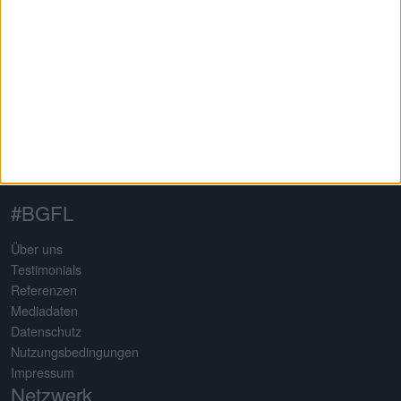
Auf dem 2013 von Gereon Kruse gegründeten Finanzportal
boersengefluester.de dreht sich alles um deutsche Aktien – mit
klarem Schwerpunkt auf Nebenwerte. Neben klassischen
redaktionellen Beiträgen sticht die Seite insbesondere durch eine
Vielzahl an selbst entwickelten Analysetools hervor. Basis
sämtlicher Tools ist eine komplett selbst gepflegte Datenbank für
mehr als 650 Aktien. Damit erstellt boersengefluester.de
Deutschlands größte Gewinn- und Dividendenprognose.
#BGFL
Über uns
Testimonials
Referenzen
Mediadaten
Datenschutz
Nutzungsbedingungen
Impressum
Netzwerk