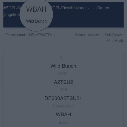
WBAH
#BGFL-Sentiment: -
·
#BGFL-Einschätzung: -
·
Datum
jüngste Einschätzung: -
Wild Bunch
LEI: 391200011MR2KPMKTD13
Sektor: Medien
Sub-Sektor:
Film/Musik
Aktie
Wild Bunch
WKN
A2TSU2
ISIN
DE000A2TSU21
Ticker-Symbol
WBAH
Index