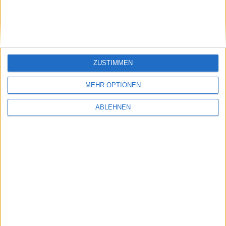
Geschäftsberichte-Archiv
ZUSTIMMEN
MEHR OPTIONEN
Datenbank: Updates
ABLEHNEN
Delistings