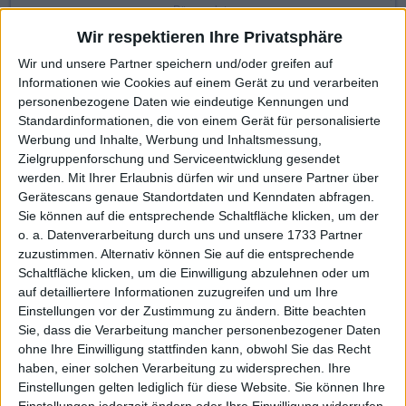
Börsenplatz
Frankfurt
Wir respektieren Ihre Privatsphäre
Wir und unsere Partner speichern und/oder greifen auf
Informationen wie Cookies auf einem Gerät zu und verarbeiten
personenbezogene Daten wie eindeutige Kennungen und
KAUF
Standardinformationen, die von einem Gerät für personalisierte
VERKAUF
Werbung und Inhalte, Werbung und Inhaltsmessung,
Zielgruppenforschung und Serviceentwicklung gesendet
Made with ❤ von BGFL
werden.
Mit Ihrer Erlaubnis dürfen wir und unsere Partner über
Gerätescans genaue Standortdaten und Kenndaten abfragen.
Sie können auf die entsprechende Schaltfläche klicken, um der
o. a. Datenverarbeitung durch uns und unsere 1733 Partner
Stammdaten
Nachrichten
Jahresschlusskurse
zuzustimmen. Alternativ können Sie auf die entsprechende
Schaltfläche klicken, um die Einwilligung abzulehnen oder um
Termine
Ergebnis je Aktie
Dividende je Aktie
auf detailliertere Informationen zuzugreifen und um Ihre
Einstellungen vor der Zustimmung zu ändern.
Bitte beachten
Finanzdaten
Social/Regio/Peers
Sie, dass die Verarbeitung mancher personenbezogener Daten
ohne Ihre Einwilligung stattfinden kann, obwohl Sie das Recht
Charts/Performance
haben, einer solchen Verarbeitung zu widersprechen. Ihre
Einstellungen gelten lediglich für diese Website. Sie können Ihre
Finanztermine für Wild Bunch: In den höher regulierten