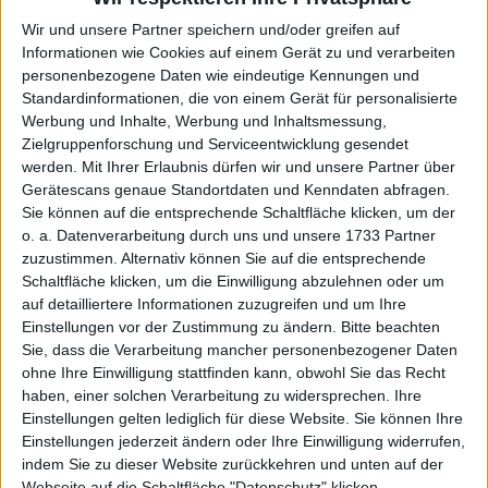
Frankfurt
Wir und unsere Partner speichern und/oder greifen auf
Informationen wie Cookies auf einem Gerät zu und verarbeiten
personenbezogene Daten wie eindeutige Kennungen und
Standardinformationen, die von einem Gerät für personalisierte
KAUF
VERKAUF
Werbung und Inhalte, Werbung und Inhaltsmessung,
Zielgruppenforschung und Serviceentwicklung gesendet
Made with ❤ von BGFL
werden.
Mit Ihrer Erlaubnis dürfen wir und unsere Partner über
Gerätescans genaue Standortdaten und Kenndaten abfragen.
Sie können auf die entsprechende Schaltfläche klicken, um der
o. a. Datenverarbeitung durch uns und unsere 1733 Partner
Stammdaten
Nachrichten
Jahresschlusskurse
zuzustimmen. Alternativ können Sie auf die entsprechende
Schaltfläche klicken, um die Einwilligung abzulehnen oder um
Termine
Ergebnis je Aktie
Dividende je Aktie
auf detailliertere Informationen zuzugreifen und um Ihre
Finanzdaten
Social/Regio/Peers
Einstellungen vor der Zustimmung zu ändern.
Bitte beachten
Sie, dass die Verarbeitung mancher personenbezogener Daten
Charts/Performance
ohne Ihre Einwilligung stattfinden kann, obwohl Sie das Recht
haben, einer solchen Verarbeitung zu widersprechen. Ihre
Einstellungen gelten lediglich für diese Website. Sie können Ihre
#BGFL
Ad hoc-News
Analysten
Einstellungen jederzeit ändern oder Ihre Einwilligung widerrufen,
indem Sie zu dieser Website zurückkehren und unten auf der
#BGFL-Analysen zu Mountain Alliance: Für die meisten
Webseite auf die Schaltfläche "Datenschutz" klicken.