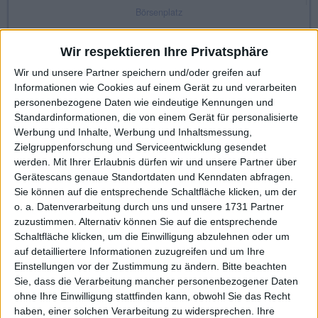
Börsenplatz
Xetra
Wir respektieren Ihre Privatsphäre
Wir und unsere Partner speichern und/oder greifen auf
Informationen wie Cookies auf einem Gerät zu und verarbeiten
KAUF
VERKAUF
personenbezogene Daten wie eindeutige Kennungen und
Made with ❤ von BGFL
Standardinformationen, die von einem Gerät für personalisierte
Werbung und Inhalte, Werbung und Inhaltsmessung,
Zielgruppenforschung und Serviceentwicklung gesendet
werden.
Mit Ihrer Erlaubnis dürfen wir und unsere Partner über
Stammdaten
Nachrichten
Jahresschlusskurse
Gerätescans genaue Standortdaten und Kenndaten abfragen.
Sie können auf die entsprechende Schaltfläche klicken, um der
Termine
Ergebnis je Aktie
Dividende je Aktie
o. a. Datenverarbeitung durch uns und unsere 1731 Partner
zuzustimmen. Alternativ können Sie auf die entsprechende
Finanzdaten
Social/Regio/Peers
Schaltfläche klicken, um die Einwilligung abzulehnen oder um
auf detailliertere Informationen zuzugreifen und um Ihre
Charts/Performance
Einstellungen vor der Zustimmung zu ändern.
Bitte beachten
Sie, dass die Verarbeitung mancher personenbezogener Daten
ohne Ihre Einwilligung stattfinden kann, obwohl Sie das Recht
Finanztermine für Allianz: In den höher regulierten
haben, einer solchen Verarbeitung zu widersprechen. Ihre