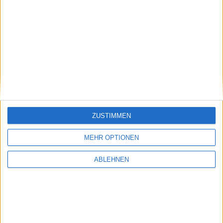
HV-Saisonalitäten
Geschäftsberichte-Archiv
ZUSTIMMEN
MEHR OPTIONEN
ABLEHNEN
Datenbank: Updates