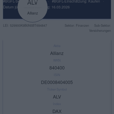
ALV
#BGFL-Sentiment: Positiv
·
#BGFL-Einschätzung: Kaufen
·
Datum jüngste Einschätzung: 16.03.2026
Allianz
LEI: 529900K9B0N5BT694847
Sektor: Finanzen
Sub-Sektor:
Versicherungen
Aktie
Allianz
WKN
840400
ISIN
DE0008404005
Ticker-Symbol
ALV
Index
DAX