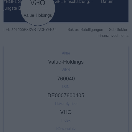
VHO
#BGFL-Sentiment: -
·
#BGFL-Einschätzung: -
·
Datum
jüngste Einschätzung: -
Value-Holdings
LEI: 391200PXXVRTVCFYFB34
Sektor: Beteiligungen
Sub-Sektor:
Finanzinvestments
Aktie
Value-Holdings
WKN
760040
ISIN
DE0007600405
Ticker-Symbol
VHO
Index
Börsenplatz