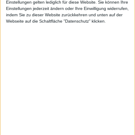
Einstellungen gelten lediglich für diese Website. Sie können Ihre
sich hier jedoch auf einen halbjährlichen Turnus. Besonders
Einstellungen jederzeit ändern oder Ihre Einwilligung widerrufen,
relevant für Privatanleger ist der HV-Termin, da nach der
indem Sie zu dieser Website zurückkehren und unten auf der
Hauptversammlung die Dividende gezahlt wird. Hinweis: Alle
Webseite auf die Schaltfläche "Datenschutz" klicken.
Daten werden mit größter Sorfalt von boersengefluester.de
zusammengetragen. Da es mitunter kurzfristig zu Änderungen
kommen kann, übernehmen wir keine Gewähr für die Richtigkeit
der Termine.
Hauptversammlung
2026
Geschäftsräume
86150 Augsburg
Jun
17
Bahnhofstraße 30
HV-Datum + Ort/Format
(Präsenz)
Quartalszahlen
2026
2026
2026
2026