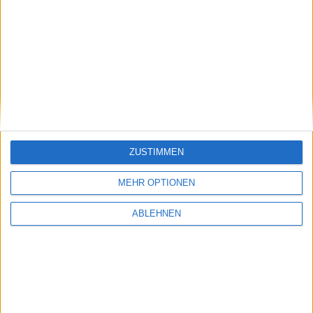
HV-Saisonalitäten
Geschäftsberichte-Archiv
ZUSTIMMEN
MEHR OPTIONEN
ABLEHNEN
Datenbank: Updates