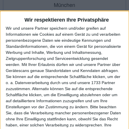
München
Wir respektieren Ihre Privatsphäre
Wir und unsere Partner speichern und/oder greifen auf
KAUF
VERKAUF
Informationen wie Cookies auf einem Gerät zu und verarbeiten
Made with ❤ von BGFL
personenbezogene Daten wie eindeutige Kennungen und
Standardinformationen, die von einem Gerät für personalisierte
Werbung und Inhalte, Werbung und Inhaltsmessung,
Zielgruppenforschung und Serviceentwicklung gesendet
Stammdaten
Nachrichten
Jahresschlusskurse
werden.
Mit Ihrer Erlaubnis dürfen wir und unsere Partner über
Gerätescans genaue Standortdaten und Kenndaten abfragen.
Termine
Ergebnis je Aktie
Dividende je Aktie
Sie können auf die entsprechende Schaltfläche klicken, um der
o. a. Datenverarbeitung durch uns und unsere 1733 Partner
Finanzdaten
Social/Regio/Peers
zuzustimmen. Alternativ können Sie auf die entsprechende
Schaltfläche klicken, um die Einwilligung abzulehnen oder um
Charts/Performance
auf detailliertere Informationen zuzugreifen und um Ihre
Einstellungen vor der Zustimmung zu ändern.
Bitte beachten
Sie, dass die Verarbeitung mancher personenbezogener Daten
Finanztermine für Value-Holdings: In den höher regulierten
ohne Ihre Einwilligung stattfinden kann, obwohl Sie das Recht
Börsensegmenten ist eine quartalsweise Veröffentlichung von
haben, einer solchen Verarbeitung zu widersprechen. Ihre
Finanzkennzahlen vorgeschrieben, viele Nebenwerte beschränken