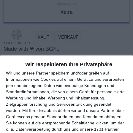
Börsenplatz
Xetra
KAUF
VERKAUF
Made with ❤ von BGFL
Wir respektieren Ihre Privatsphäre
Stammdaten
Nachrichten
Jahresschlusskurse
Wir und unsere Partner speichern und/oder greifen auf
Informationen wie Cookies auf einem Gerät zu und verarbeiten
Termine
Ergebnis je Aktie
Dividende je Aktie
personenbezogene Daten wie eindeutige Kennungen und
Standardinformationen, die von einem Gerät für personalisierte
Finanzdaten
Social/Regio/Peers
Werbung und Inhalte, Werbung und Inhaltsmessung,
Zielgruppenforschung und Serviceentwicklung gesendet
Charts/Performance
werden.
Mit Ihrer Erlaubnis dürfen wir und unsere Partner über
Gerätescans genaue Standortdaten und Kenndaten abfragen.
Sie können auf die entsprechende Schaltfläche klicken, um der
Misc
Peergroup
Social/Web
Karte
o. a. Datenverarbeitung durch uns und unsere 1731 Partner