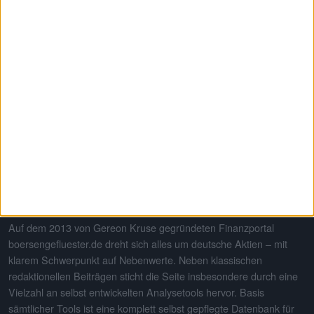
Qualitätsjournalismus · 2013-2026 · Made in
Germany
boersengefluester.de · #BGFL
·
Die Analyse-Manufaktur
© 2026
Informierte Anleger treffen bessere Entscheidungen
Auf dem 2013 von Gereon Kruse gegründeten Finanzportal
boersengefluester.de dreht sich alles um deutsche Aktien – mit
klarem Schwerpunkt auf Nebenwerte. Neben klassischen
redaktionellen Beiträgen sticht die Seite insbesondere durch eine
Vielzahl an selbst entwickelten Analysetools hervor. Basis
sämtlicher Tools ist eine komplett selbst gepflegte Datenbank für