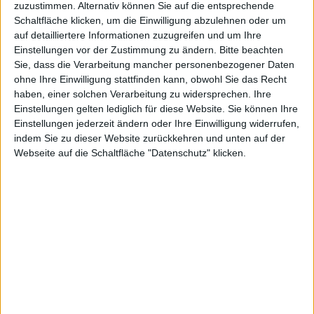
zuzustimmen. Alternativ können Sie auf die entsprechende
Weng Fine Art: Um die Kennzahlen der einzelnen Aktie aus
Schaltfläche klicken, um die Einwilligung abzulehnen oder um
unserer Datenbank besser miteinander vergleichen zu können, hat
auf detailliertere Informationen zuzugreifen und um Ihre
boersengefluester.de (BGFL) ausgefeilte Branchenraster
Einstellungen vor der Zustimmung zu ändern.
Bitte beachten
entwickelt. Diese reichen von einer vergleichswiese groben
Sie, dass die Verarbeitung mancher personenbezogener Daten
Einteilung nach "Super-Sektoren" bis hin eher feingliedrigen
ohne Ihre Einwilligung stattfinden kann, obwohl Sie das Recht
Subsektoren.
haben, einer solchen Verarbeitung zu widersprechen. Ihre
Einstellungen gelten lediglich für diese Website. Sie können Ihre
Super-Sektor
Sektor
Sub-Sektor
Peergroup
Einstellungen jederzeit ändern oder Ihre Einwilligung widerrufen,
indem Sie zu dieser Website zurückkehren und unten auf der
Zeilen anzeigen
Webseite auf die Schaltfläche "Datenschutz" klicken.
Suche:
ID
WKN
ISIN
Unternehmen
1
522950
DE0005229504
Bijou Brigitte
2
A3CQ7F
DE000A3CQ7F4
Bike24 Holding
3
527550
DE0005275507
Brüder Mannesmann
4
A37FUP
DE000A37FUP2
Cannovum