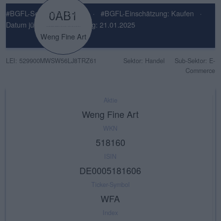
0AB1
#BGFL-Sentiment: Positiv
·
#BGFL-Einschätzung: Kaufen
·
Datum jüngste Einschätzung: 21.01.2025
Weng Fine Art
LEI: 529900MWSW56LJ8TRZ61
Sektor: Handel
Sub-Sektor: E-
Commerce
Aktie
Weng Fine Art
WKN
518160
ISIN
DE0005181606
Ticker-Symbol
WFA
Index