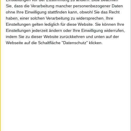
Sie, dass die Verarbeitung mancher personenbezogener Daten
8
Dividende
0,00
0,10
0,15
0,15
0,20
ohne Ihre Einwilligung stattfinden kann, obwohl Sie das Recht
haben, einer solchen Verarbeitung zu widersprechen. Ihre
Quelle
: boersengefluester.de und Firmenangaben
Einstellungen gelten lediglich für diese Website. Sie können Ihre
Einstellungen jederzeit ändern oder Ihre Einwilligung widerrufen,
Legende
indem Sie zu dieser Website zurückkehren und unten auf der
1
2
in Mio. Euro;
EBITDA = Ergebnis vor Zinsen, Steuern und
Webseite auf die Schaltfläche "Datenschutz" klicken.
3
4
Abschreibungen;
EBITDA in Relation zum Umsatz;
EBIT =
5
Ergebnis vor Zinsen und Steuern;
EBIT in Relation zum Umsatz;
6
7
Jahresüberschuss (-fehlbetrag) in Relation zum Umsatz;
8
Cashflow aus der gewöhnlichen Geschäftstätigkeit;
in Euro;
Quelle
: boersengefluester.de
Wirtschaftsprüfer:
BDO
#BGFL App-Galerie: Finanzdaten