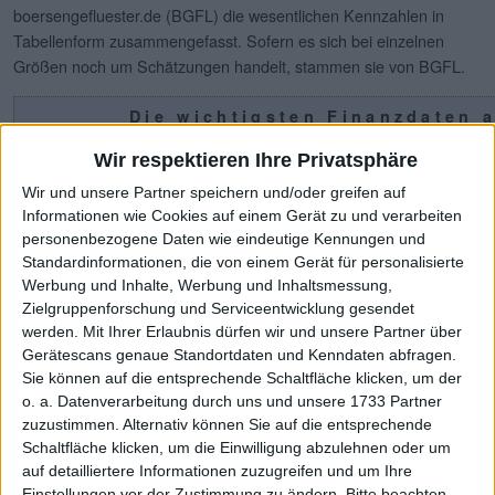
boersengefluester.de (BGFL) die wesentlichen Kennzahlen in
Tabellenform zusammengefasst. Sofern es sich bei einzelnen
Größen noch um Schätzungen handelt, stammen sie von BGFL.
Die wichtigsten Finanzdaten a
2017
2018
2019
2020
2021
Wir respektieren Ihre Privatsphäre
1
Umsatzerlöse
266,93
285,76
303,63
299,37
333,53
3
Wir und unsere Partner speichern und/oder greifen auf
Informationen wie Cookies auf einem Gerät zu und verarbeiten
1,2
EBITDA
20,02
21,59
30,18
41,92
46,51
personenbezogene Daten wie eindeutige Kennungen und
Standardinformationen, die von einem Gerät für personalisierte
3
EBITDA-Marge
7,50
7,56
9,94
14,00
13,95
Werbung und Inhalte, Werbung und Inhaltsmessung,
1,4
EBIT
14,32
15,60
17,22
26,81
28,97
Zielgruppenforschung und Serviceentwicklung gesendet
werden.
Mit Ihrer Erlaubnis dürfen wir und unsere Partner über
5
EBIT-Marge
5,37
5,46
5,67
8,96
8,69
Gerätescans genaue Standortdaten und Kenndaten abfragen.
1
Sie können auf die entsprechende Schaltfläche klicken, um der
Jahresüberschuss
10,70
11,83
15,52
-3,39
20,77
o. a. Datenverarbeitung durch uns und unsere 1733 Partner
6
Netto-Marge
4,01
4,14
5,11
-1,13
6,23
zuzustimmen. Alternativ können Sie auf die entsprechende
Schaltfläche klicken, um die Einwilligung abzulehnen oder um
1,7
Cashflow
16,69
4,56
17,73
54,75
48,75
auf detailliertere Informationen zuzugreifen und um Ihre
8
Ergebnis je Aktie
0,81
0,90
0,93
-0,30
1,50
Einstellungen vor der Zustimmung zu ändern.
Bitte beachten