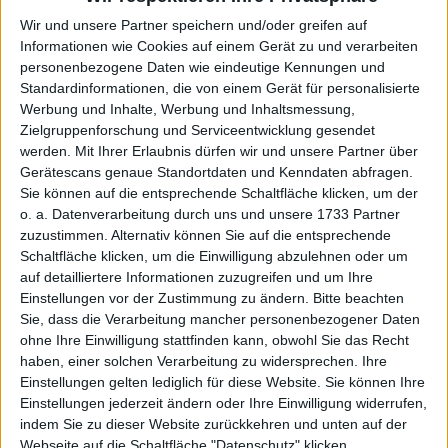
Wir und unsere Partner speichern und/oder greifen auf
Extra-Statistiken
Informationen wie Cookies auf einem Gerät zu und verarbeiten
personenbezogene Daten wie eindeutige Kennungen und
Standardinformationen, die von einem Gerät für personalisierte
Werbung und Inhalte, Werbung und Inhaltsmessung,
Zielgruppenforschung und Serviceentwicklung gesendet
2027
2026
2025
2024
2023
2022
werden.
Mit Ihrer Erlaubnis dürfen wir und unsere Partner über
Gerätescans genaue Standortdaten und Kenndaten abfragen.
2021
2020
2019
2018
2017
2016
Sie können auf die entsprechende Schaltfläche klicken, um der
o. a. Datenverarbeitung durch uns und unsere 1733 Partner
2015
zuzustimmen. Alternativ können Sie auf die entsprechende
Schaltfläche klicken, um die Einwilligung abzulehnen oder um
auf detailliertere Informationen zuzugreifen und um Ihre
Top 5 Rendite-Hits - Jan
Einstellungen vor der Zustimmung zu ändern.
Bitte beachten
Sie, dass die Verarbeitung mancher personenbezogener Daten
1
Electrovac
1,88%
ohne Ihre Einwilligung stattfinden kann, obwohl Sie das Recht
haben, einer solchen Verarbeitung zu widersprechen. Ihre
2
ThyssenKrupp
1,19%
Einstellungen gelten lediglich für diese Website. Sie können Ihre
Einstellungen jederzeit ändern oder Ihre Einwilligung widerrufen,
indem Sie zu dieser Website zurückkehren und unten auf der
Webseite auf die Schaltfläche "Datenschutz" klicken.