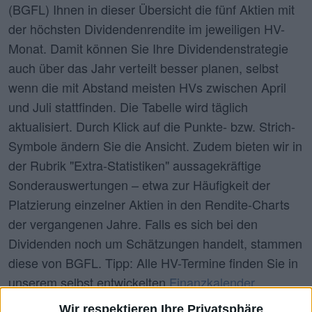
(BGFL) Ihnen in dieser Übersicht die fünf Aktien mit
der höchsten Dividendenrendite im jeweiligen HV-
Monat. Damit können Sie Ihre Dividendenstrategie
auch über das Jahr verteilt besser planen, selbst
wenn die mit Abstand meisten HVs zwischen April
und Juli stattfinden. Die Tabelle wird täglich
aktualisiert. Durch Klick auf die Punkte- bzw. Strich-
Symbole ändern Sie die Ansicht. Zudem bieten wir in
der Rubrik "
Extra-Statistiken
" aussagekräftige
Sonderauswertungen – etwa zur Häufigkeit der
Platzierung einzelner Aktien in den Rendite-Charts
der vergangenen Jahre. Falls es sich bei den
Dividenden noch um Schätzungen handelt, stammen
diese von BGFL. Tipp: Alle HV-Termine finden Sie in
unserem selbst entwickelten
Finanzkalender
.
Wir respektieren Ihre Privatsphäre