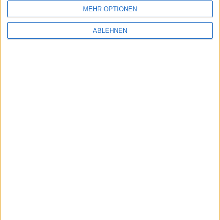
MEHR OPTIONEN
3
PEH Wertpapier
6,13%
4
MPC Capital
5,19%
ABLEHNEN
5
HMS Bergbau
2,61%
Top 5 Rendite-Hits - Sep
1
Bastei Lübbe
3,87%
2
CPU Softwarehouse
0,00%
3
DEWB
0,00%
4
Gerresheimer
0,00%
5
NanoRepro
0,00%