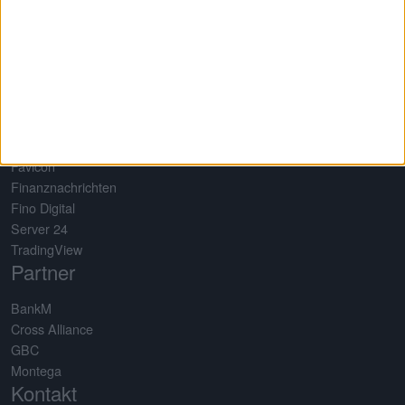
Mediadaten
Datenschutz
Nutzungsbedingungen
Impressum
Netzwerk
Baha
EQS News
Favicon
Finanznachrichten
Fino Digital
Server 24
TradingView
Partner
BankM
Cross Alliance
GBC
Montega
Kontakt