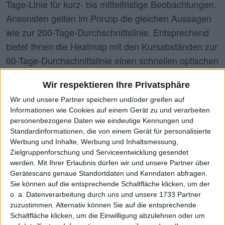
Tage-Linie für kurz- bis mittelfristige Beobachtungen.
Ansonsten gelten im Prinzip die gleichen Aussagen
wie zur 200-Tage-Durchschnittslinie. Entsprechend
bietet Ihnen die Heatmap mit den Kursabständen zur
60-Tage-Durchschnittslinie einen schnellen optischen
Eindruck von der aktuellen Börsenphase: Von DAX
Wir respektieren Ihre Privatsphäre
bis Alle Aktien (ALLCAPS) – oder auch bezogen auf
Wir und unsere Partner speichern und/oder greifen auf
einzelne Branchen. Unter X-Caps haben wir
Informationen wie Cookies auf einem Gerät zu und verarbeiten
Unternehmen mit einem Börsenwert von mehr als 1
personenbezogene Daten wie eindeutige Kennungen und
Mrd. Euro zusammengefasst, die sich aber in keinem
Standardinformationen, die von einem Gerät für personalisierte
Werbung und Inhalte, Werbung und Inhaltsmessung,
Index befinden. Die Aktien auf der Kachelwand
Zielgruppenforschung und Serviceentwicklung gesendet
werden dabei durch das jeweilige Börsensymbol
werden.
Mit Ihrer Erlaubnis dürfen wir und unsere Partner über
abgebildet. Dazu einfach mit der Maus oder dem
Gerätescans genaue Standortdaten und Kenndaten abfragen.
Sie können auf die entsprechende Schaltfläche klicken, um der
Cursor über die jeweilige Kachel gehen.
o. a. Datenverarbeitung durch uns und unsere 1733 Partner
zuzustimmen. Alternativ können Sie auf die entsprechende
Suche
Schaltfläche klicken, um die Einwilligung abzulehnen oder um