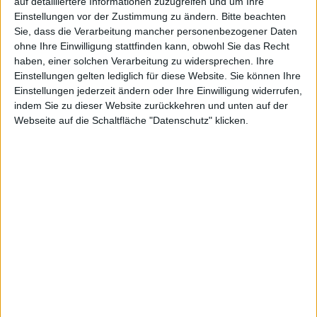
auf detailliertere Informationen zuzugreifen und um Ihre
Einstellungen vor der Zustimmung zu ändern.
Bitte beachten
[ Farbskala Abstand zur 60-Tage-Linie ]
Sie, dass die Verarbeitung mancher personenbezogener Daten
ohne Ihre Einwilligung stattfinden kann, obwohl Sie das Recht
>+50%
>+40%
>+30%
>+20%
>+10%
>+5%
>+0,5%
haben, einer solchen Verarbeitung zu widersprechen. Ihre
>0.0%
=0,0%
<-0.5%
<-0,5%
<-5%
<-10%
<-20%
Einstellungen gelten lediglich für diese Website. Sie können Ihre
Einstellungen jederzeit ändern oder Ihre Einwilligung widerrufen,
<-30%
<-40%
<-50%
indem Sie zu dieser Website zurückkehren und unten auf der
Webseite auf die Schaltfläche "Datenschutz" klicken.
Filter zurücksetezn
DAX
MDAX
TecDAX
SDAX
Scale
Prime Standard
General Standard
Basic Board
m:access
Smallcaps
X-Caps
Alle Aktien
Sortieren
·
Aufsteigend
·
Absteigend
A → Z