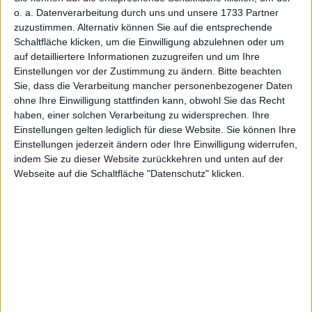
o. a. Datenverarbeitung durch uns und unsere 1733 Partner
2005
11,51
-
-
0,80
zuzustimmen. Alternativ können Sie auf die entsprechende
Schaltfläche klicken, um die Einwilligung abzulehnen oder um
2006
13,60
+2,09
+18,16
1,00
auf detailliertere Informationen zuzugreifen und um Ihre
Einstellungen vor der Zustimmung zu ändern.
Bitte beachten
2007
9,23
-4,37
-32,13
0,73
Sie, dass die Verarbeitung mancher personenbezogener Daten
ohne Ihre Einwilligung stattfinden kann, obwohl Sie das Recht
2008
3,30
-5,93
-64,25
0,40
haben, einer solchen Verarbeitung zu widersprechen. Ihre
Einstellungen gelten lediglich für diese Website. Sie können Ihre
2009
4,44
+1,14
+34,55
0,33
Einstellungen jederzeit ändern oder Ihre Einwilligung widerrufen,
2010
5,98
+1,54
+34,68
0,36
indem Sie zu dieser Website zurückkehren und unten auf der
Webseite auf die Schaltfläche "Datenschutz" klicken.
2011
6,00
+0,02
+0,33
0,52
2012
7,15
+1,15
+19,17
0,65
2013
10,34
+3,19
+44,62
0,70
2014
11,79
+1,45
+14,02
0,76
2015
20,46
+8,67
+73,54
0,87