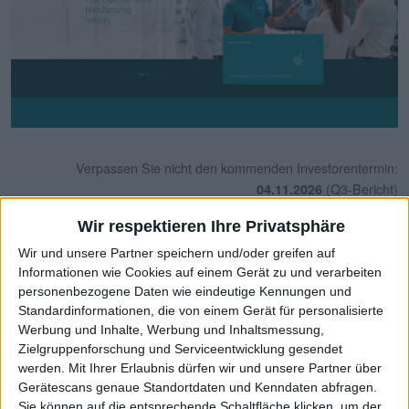
Verpassen Sie nicht den kommenden Investorentermin:
(Q3-Bericht)
04.11.2026
Wir respektieren Ihre Privatsphäre
Jahreschlusskurs
+\/-
+\/- in
Ergebnis je
Jahr
€
in €
%
Aktie €
Wir und unsere Partner speichern und/oder greifen auf
Informationen wie Cookies auf einem Gerät zu und verarbeiten
2001
-
-
-
-1,64
personenbezogene Daten wie eindeutige Kennungen und
Standardinformationen, die von einem Gerät für personalisierte
2002
-
-
-
-0,88
Werbung und Inhalte, Werbung und Inhaltsmessung,
Zielgruppenforschung und Serviceentwicklung gesendet
2003
-
-
-
0,20
werden.
Mit Ihrer Erlaubnis dürfen wir und unsere Partner über
Gerätescans genaue Standortdaten und Kenndaten abfragen.
2004
-
-
-
0,46
Sie können auf die entsprechende Schaltfläche klicken, um der