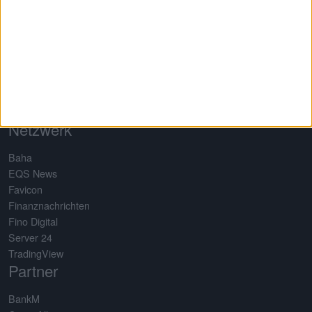
Über uns
Testimonials
Referenzen
Mediadaten
Datenschutz
Nutzungsbedingungen
Impressum
Netzwerk
Baha
EQS News
Favicon
Finanznachrichten
Fino Digital
Server 24
TradingView
Partner
BankM