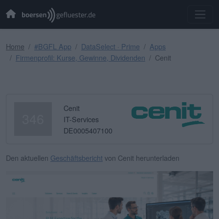
Home
#BGFL App
DataSelect · Prime
Apps
Firmenprofil: Kurse, Gewinne, Dividenden
Cenit
Cenit
346
IT-Services
DE0005407100
Den aktuellen
Geschäftsbericht
von Cenit herunterladen