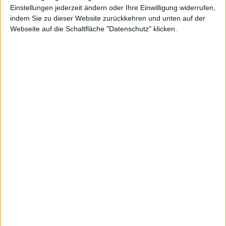
Einstellungen jederzeit ändern oder Ihre Einwilligung widerrufen,
indem Sie zu dieser Website zurückkehren und unten auf der
Webseite auf die Schaltfläche "Datenschutz" klicken.
Gerade bei Privatanlegern genießen Dividenden eine enorme
Popularität. Ausgeschüttet werden sie kurz nach der
Hauptversammlung, kurz zuvor werden die Aktien aber auch „exD“
also mit Dividendenabzug gehandelt. Die meisten Unternehmen
schütten im Schnitt um die 30 Prozent ihres Gewinns an die
Aktionäre aus.