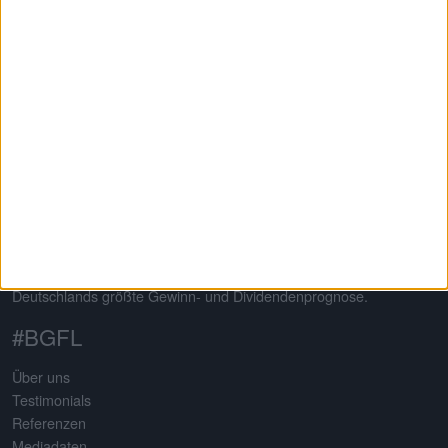
Informierte Anleger treffen bessere Entscheidungen
Auf dem 2013 von Gereon Kruse gegründeten Finanzportal
boersengefluester.de dreht sich alles um deutsche Aktien – mit
klarem Schwerpunkt auf Nebenwerte. Neben klassischen
redaktionellen Beiträgen sticht die Seite insbesondere durch eine
Vielzahl an selbst entwickelten Analysetools hervor. Basis
sämtlicher Tools ist eine komplett selbst gepflegte Datenbank für
mehr als 650 Aktien. Damit erstellt boersengefluester.de
Deutschlands größte Gewinn- und Dividendenprognose.
#BGFL
Über uns
Testimonials
Referenzen
Mediadaten