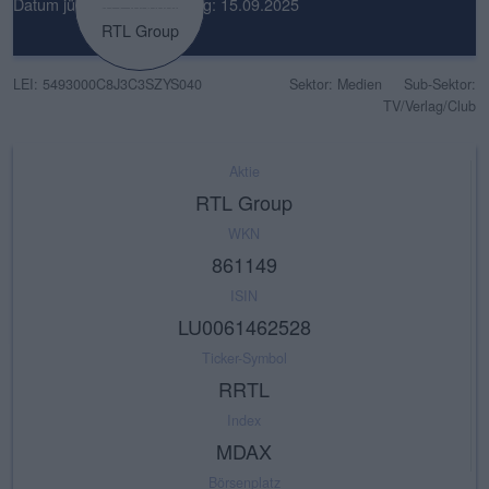
Datum jüngste Einschätzung: 15.09.2025
RTL Group
LEI: 5493000C8J3C3SZYS040
Sektor: Medien
Sub-Sektor:
TV/Verlag/Club
Aktie
RTL Group
WKN
861149
ISIN
LU0061462528
Ticker-Symbol
RRTL
Index
MDAX
Börsenplatz