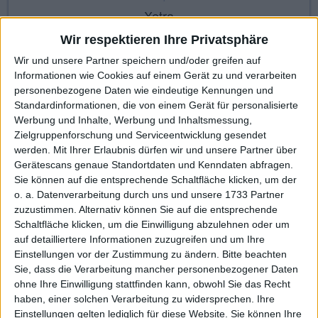
Xetra
Wir respektieren Ihre Privatsphäre
Wir und unsere Partner speichern und/oder greifen auf
KAUF
VERKAUF
Informationen wie Cookies auf einem Gerät zu und verarbeiten
personenbezogene Daten wie eindeutige Kennungen und
Made with ❤ von BGFL
Standardinformationen, die von einem Gerät für personalisierte
Werbung und Inhalte, Werbung und Inhaltsmessung,
Zielgruppenforschung und Serviceentwicklung gesendet
werden.
Mit Ihrer Erlaubnis dürfen wir und unsere Partner über
Stammdaten
Nachrichten
Jahresschlusskurse
Gerätescans genaue Standortdaten und Kenndaten abfragen.
Sie können auf die entsprechende Schaltfläche klicken, um der
Termine
Ergebnis je Aktie
Dividende je Aktie
o. a. Datenverarbeitung durch uns und unsere 1733 Partner
zuzustimmen. Alternativ können Sie auf die entsprechende
Finanzdaten
Social/Regio/Peers
Schaltfläche klicken, um die Einwilligung abzulehnen oder um
auf detailliertere Informationen zuzugreifen und um Ihre
Charts/Performance
Einstellungen vor der Zustimmung zu ändern.
Bitte beachten
Sie, dass die Verarbeitung mancher personenbezogener Daten
Dividende je Aktie (visualisiert)
ohne Ihre Einwilligung stattfinden kann, obwohl Sie das Recht
haben, einer solchen Verarbeitung zu widersprechen. Ihre
Einstellungen gelten lediglich für diese Website. Sie können Ihre