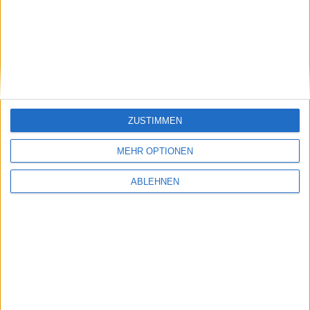
3-Säulen-Strategie
ZUSTIMMEN
MEHR OPTIONEN
ABLEHNEN
Steuerfreie Dividenden