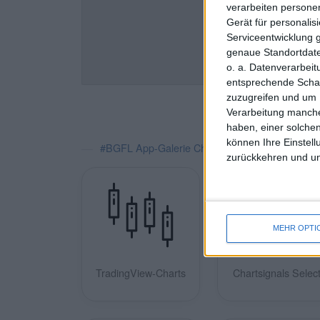
verarbeiten persone
Gerät für personali
Serviceentwicklung 
genaue Standortdate
o. a. Datenverarbei
entsprechende Schalt
zuzugreifen und um 
Verarbeitung manche
haben, einer solchen
können Ihre Einstell
#BGFL App-Galerie Charts/Performance
zurückkehren und unt
MEHR OPTI
TradingView-Charts
Chartsignals Selec