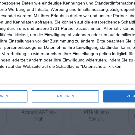
nbezogene Daten wie eindeutige Kennungen und Standardinformatione
sierte Werbung und Inhalte, Werbung und Inhaltsmessung, Zielgruppen
gesendet werden.
Mit Ihrer Erlaubnis dürfen wir und unsere Partner ü
n und Kenndaten abfragen. Sie können auf die entsprechende Schaltfl
tung durch uns und unsere 1731 Partner zuzustimmen. Alternativ können
fläche klicken, um die Einwilligung abzulehnen oder um auf detailliert
Alle Märkte bei TradingView verfolgen.
Ihre Einstellungen vor der Zustimmung zu ändern.
Bitte beachten Sie, 
r personenbezogener Daten ohne Ihre Einwilligung stattfinden kann, 
 Verarbeitung zu widersprechen. Ihre Einstellungen gelten lediglich für
ungen jederzeit ändern oder Ihre Einwilligung widerrufen, indem Sie zu
en auf der Webseite auf die Schaltfläche "Datenschutz" klicken.
ONEN
ABLEHNEN
ZUS
Abstand All-Time-
ATH-Monats-
t
High
Statistik