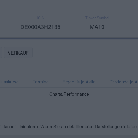
ISIN
Ticker-Symbol
DE000A3H2135
MA10
VERKAUF
lusskurse
Termine
Ergebnis je Aktie
Dividende je A
Charts/Performance
einfacher Linienform. Wenn Sie an detaillierteren Darstellungen interes