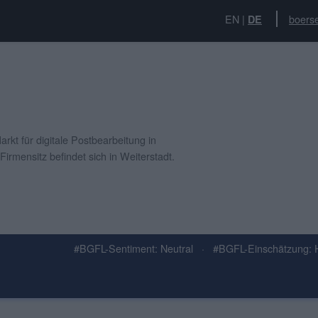
EN
|
boerse
DE
rkt für digitale Postbearbeitung in
Firmensitz befindet sich in Weiterstadt.
#BGFL-Sentiment: Neutral
·
#BGFL-Einschätzung: 