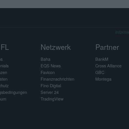
Informi
FL
Netzwerk
Partner
ns
Baha
BankM
nials
EQS News
Cross Alliance
nzen
Favicon
GBC
aten
Finanznachrichten
Montega
chutz
Fino Digital
gsbedingungen
Server 24
sum
TradingView