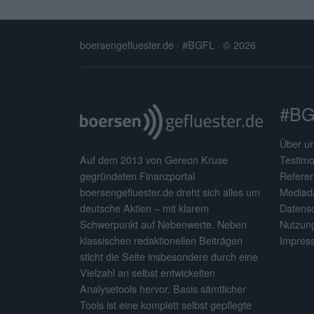
boersengefluester.de · #BGFL
· © 2026
#BG
Über u
Testimo
Auf dem 2013 von Gereon Kruse
Refere
gegründeten Finanzportal
Mediad
boersengefluester.de dreht sich alles um
Datens
deutsche Aktien – mit klarem
Nutzun
Schwerpunkt auf Nebenwerte. Neben
Impres
klassischen redaktionellen Beiträgen
sticht die Seite insbesondere durch eine
Vielzahl an selbst entwickelten
Analysetools hervor. Basis sämtlicher
Tools ist eine komplett selbst gepflegte