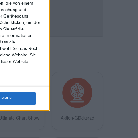
n, die von einem
forschung und
ber Gerätescans
äche klicken, um der
 Sie auf die
ere Informationen
dass die
obwohl Sie das Recht
 diese Website. Sie
 dieser Website
TIMMEN
Ultimate Chart Show
Aktien-Glücksrad