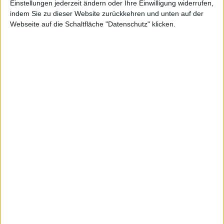
Einstellungen jederzeit ändern oder Ihre Einwilligung widerrufen,
einfacher Linienform. Wenn Sie an detaillierteren Darstellungen
indem Sie zu dieser Website zurückkehren und unten auf der
interessiert sind, wechseln Sie zum Profi-Chart.
Webseite auf die Schaltfläche "Datenschutz" klicken.