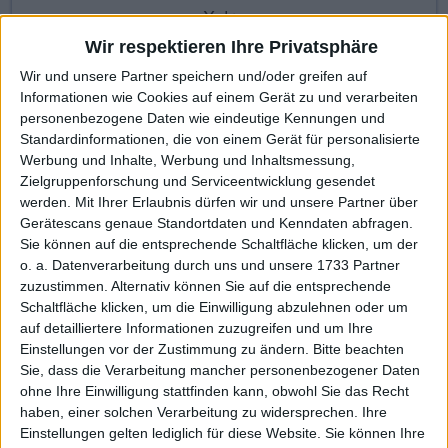
Xetra
Wir respektieren Ihre Privatsphäre
Wir und unsere Partner speichern und/oder greifen auf
Informationen wie Cookies auf einem Gerät zu und verarbeiten
KAUF
VERKAUF
personenbezogene Daten wie eindeutige Kennungen und
Made with ❤ von BGFL
Standardinformationen, die von einem Gerät für personalisierte
Werbung und Inhalte, Werbung und Inhaltsmessung,
Zielgruppenforschung und Serviceentwicklung gesendet
werden.
Mit Ihrer Erlaubnis dürfen wir und unsere Partner über
Stammdaten
Nachrichten
Jahresschlusskurse
Gerätescans genaue Standortdaten und Kenndaten abfragen.
Sie können auf die entsprechende Schaltfläche klicken, um der
Termine
Ergebnis je Aktie
Dividende je Aktie
o. a. Datenverarbeitung durch uns und unsere 1733 Partner
zuzustimmen. Alternativ können Sie auf die entsprechende
Finanzdaten
Social/Regio/Peers
Schaltfläche klicken, um die Einwilligung abzulehnen oder um
auf detailliertere Informationen zuzugreifen und um Ihre
Charts/Performance
Einstellungen vor der Zustimmung zu ändern.
Bitte beachten
Sie, dass die Verarbeitung mancher personenbezogener Daten
ohne Ihre Einwilligung stattfinden kann, obwohl Sie das Recht
Performance
Profi-Chart
Basis-Chart
haben, einer solchen Verarbeitung zu widersprechen. Ihre
Einstellungen gelten lediglich für diese Website. Sie können Ihre
Dieser Chart zeigt den Kurs der Aktie von Bike24 Holding in