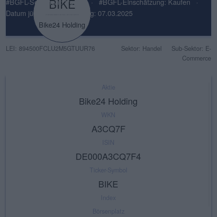
BIKE
#BGFL-Sentiment: Positiv
·
#BGFL-Einschätzung: Kaufen
·
Datum jüngste Einschätzung: 07.03.2025
Bike24 Holding
LEI: 894500FCLU2M5GTUUR76
Sektor: Handel
Sub-Sektor: E-
Commerce
Aktie
Bike24 Holding
WKN
A3CQ7F
ISIN
DE000A3CQ7F4
Ticker-Symbol
BIKE
Index
Börsenplatz