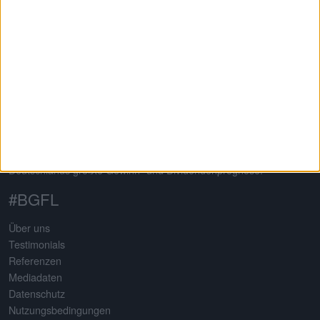
Auf dem 2013 von Gereon Kruse gegründeten Finanzportal
boersengefluester.de dreht sich alles um deutsche Aktien – mit
klarem Schwerpunkt auf Nebenwerte. Neben klassischen
redaktionellen Beiträgen sticht die Seite insbesondere durch eine
Vielzahl an selbst entwickelten Analysetools hervor. Basis
sämtlicher Tools ist eine komplett selbst gepflegte Datenbank für
mehr als 650 Aktien. Damit erstellt boersengefluester.de
Deutschlands größte Gewinn- und Dividendenprognose.
#BGFL
Über uns
Testimonials
Referenzen
Mediadaten
Datenschutz
Nutzungsbedingungen