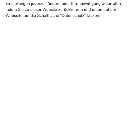
Einstellungen jederzeit ändern oder Ihre Einwilligung widerrufen,
indem Sie zu dieser Website zurückkehren und unten auf der
Dieser Chart zeigt den Kurs der Aktie von Westwing Group in
Webseite auf die Schaltfläche "Datenschutz" klicken.
einfacher Linienform. Wenn Sie an detaillierteren Darstellungen
interessiert sind, wechseln Sie zum Profi-Chart.