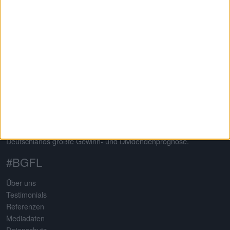
Auf dem 2013 von Gereon Kruse gegründeten Finanzportal
boersengefluester.de dreht sich alles um deutsche Aktien – mit
klarem Schwerpunkt auf Nebenwerte. Neben klassischen
redaktionellen Beiträgen sticht die Seite insbesondere durch eine
Vielzahl an selbst entwickelten Analysetools hervor. Basis
sämtlicher Tools ist eine komplett selbst gepflegte Datenbank für
mehr als 650 Aktien. Damit erstellt boersengefluester.de
Deutschlands größte Gewinn- und Dividendenprognose.
#BGFL
Über uns
Testimonials
Referenzen
Mediadaten
Datenschutz