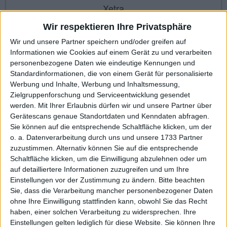
Xetra
Wir respektieren Ihre Privatsphäre
Wir und unsere Partner speichern und/oder greifen auf
Informationen wie Cookies auf einem Gerät zu und verarbeiten
personenbezogene Daten wie eindeutige Kennungen und
KAUF
VERKAUF
Standardinformationen, die von einem Gerät für personalisierte
Werbung und Inhalte, Werbung und Inhaltsmessung,
Made with ❤ von BGFL
Zielgruppenforschung und Serviceentwicklung gesendet
werden.
Mit Ihrer Erlaubnis dürfen wir und unsere Partner über
Gerätescans genaue Standortdaten und Kenndaten abfragen.
Sie können auf die entsprechende Schaltfläche klicken, um der
Stammdaten
Nachrichten
Jahresschlusskurse
o. a. Datenverarbeitung durch uns und unsere 1733 Partner
zuzustimmen. Alternativ können Sie auf die entsprechende
Termine
Ergebnis je Aktie
Dividende je Aktie
Schaltfläche klicken, um die Einwilligung abzulehnen oder um
auf detailliertere Informationen zuzugreifen und um Ihre
Finanzdaten
Social/Regio/Peers
Einstellungen vor der Zustimmung zu ändern.
Bitte beachten
Sie, dass die Verarbeitung mancher personenbezogener Daten
Charts/Performance
ohne Ihre Einwilligung stattfinden kann, obwohl Sie das Recht
haben, einer solchen Verarbeitung zu widersprechen. Ihre
Performance
Profi-Chart
Basis-Chart
Einstellungen gelten lediglich für diese Website. Sie können Ihre