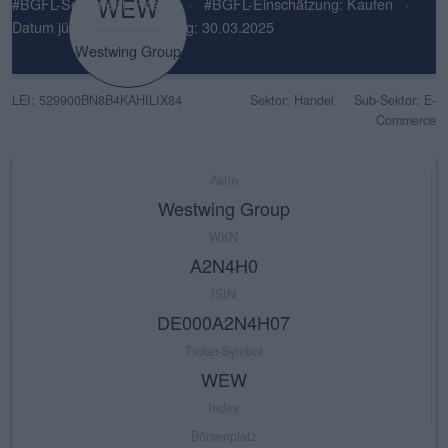
WEW
#BGFL-Sentiment: Positiv
·
#BGFL-Einschätzung: Kaufen
·
Datum jüngste Einschätzung: 30.03.2025
Westwing Group
LEI: 529900BN8B4KAHILIX84
Sektor: Handel
Sub-Sektor: E-
Commerce
Aktie
Westwing Group
WKN
A2N4H0
ISIN
DE000A2N4H07
Ticker-Symbol
WEW
Index
Börsenplatz