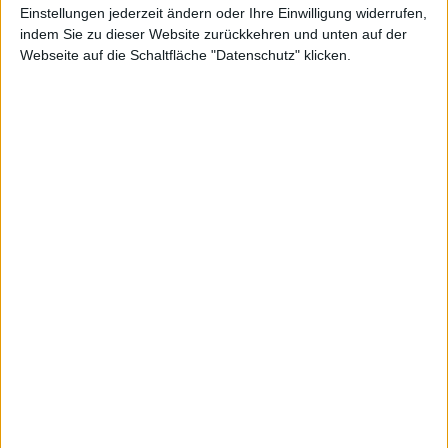
Einstellungen jederzeit ändern oder Ihre Einwilligung widerrufen,
indem Sie zu dieser Website zurückkehren und unten auf der
Webseite auf die Schaltfläche "Datenschutz" klicken.
Gerade bei Privatanlegern genießen Dividenden eine enorme
Popularität. Ausgeschüttet werden sie kurz nach der
Hauptversammlung, kurz zuvor werden die Aktien aber auch „exD“
also mit Dividendenabzug gehandelt. Die meisten Unternehmen
schütten im Schnitt um die 30 Prozent ihres Gewinns an die
Aktionäre aus.
Dividende je Aktie (in Euro)