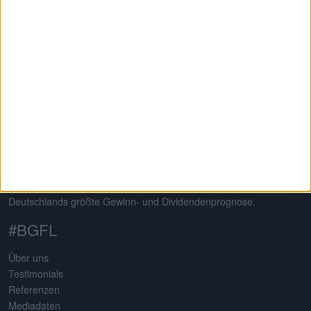
Informierte Anleger treffen bessere Entscheidungen
Auf dem 2013 von Gereon Kruse gegründeten Finanzportal
boersengefluester.de dreht sich alles um deutsche Aktien – mit
klarem Schwerpunkt auf Nebenwerte. Neben klassischen
redaktionellen Beiträgen sticht die Seite insbesondere durch eine
Vielzahl an selbst entwickelten Analysetools hervor. Basis
sämtlicher Tools ist eine komplett selbst gepflegte Datenbank für
mehr als 650 Aktien. Damit erstellt boersengefluester.de
Deutschlands größte Gewinn- und Dividendenprognose.
#BGFL
Über uns
Testimonials
Referenzen
Mediadaten