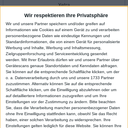
Xetra
Wir respektieren Ihre Privatsphäre
Wir und unsere Partner speichern und/oder greifen auf
KAUF
VERKAUF
Informationen wie Cookies auf einem Gerät zu und verarbeiten
personenbezogene Daten wie eindeutige Kennungen und
Made with ❤ von BGFL
Standardinformationen, die von einem Gerät für personalisierte
Werbung und Inhalte, Werbung und Inhaltsmessung,
Zielgruppenforschung und Serviceentwicklung gesendet
werden.
Mit Ihrer Erlaubnis dürfen wir und unsere Partner über
Stammdaten
Nachrichten
Jahresschlusskurse
Gerätescans genaue Standortdaten und Kenndaten abfragen.
Sie können auf die entsprechende Schaltfläche klicken, um der
Termine
Ergebnis je Aktie
Dividende je Aktie
o. a. Datenverarbeitung durch uns und unsere 1733 Partner
zuzustimmen. Alternativ können Sie auf die entsprechende
Finanzdaten
Social/Regio/Peers
Schaltfläche klicken, um die Einwilligung abzulehnen oder um
auf detailliertere Informationen zuzugreifen und um Ihre
Charts/Performance
Einstellungen vor der Zustimmung zu ändern.
Bitte beachten
Sie, dass die Verarbeitung mancher personenbezogener Daten
Dividende je Aktie (visualisiert)
ohne Ihre Einwilligung stattfinden kann, obwohl Sie das Recht
haben, einer solchen Verarbeitung zu widersprechen. Ihre
Einstellungen gelten lediglich für diese Website. Sie können Ihre