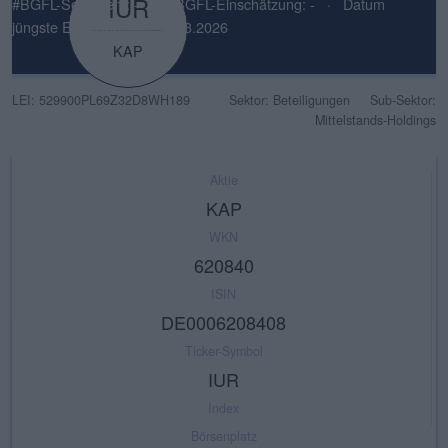
IUR
#BGFL-Sentiment: -
·
#BGFL-Einschätzung: -
·
Datum
jüngste Einschätzung: 12.03.2026
KAP
LEI: 529900PL69Z32D8WH189
Sektor: Beteiligungen
Sub-Sektor:
Mittelstands-Holdings
Aktie
KAP
WKN
620840
ISIN
DE0006208408
Ticker-Symbol
IUR
Index
Börsenplatz