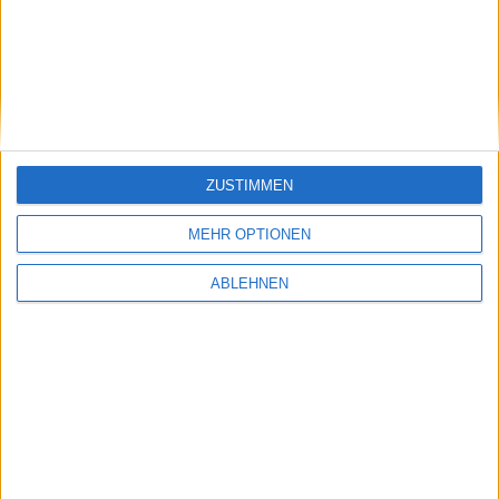
3-Säulen-Strategie
ZUSTIMMEN
MEHR OPTIONEN
ABLEHNEN
Steuerfreie Dividenden