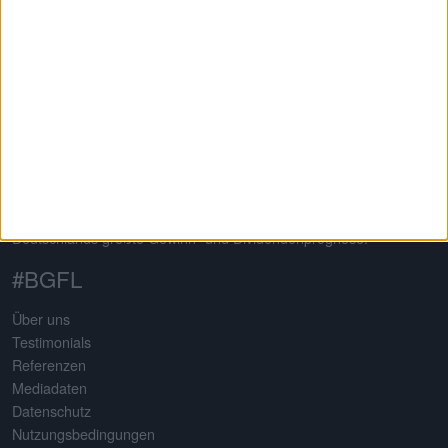
Auf dem 2013 von Gereon Kruse gegründeten Finanzportal
boersengefluester.de dreht sich alles um deutsche Aktien – mit
klarem Schwerpunkt auf Nebenwerte. Neben klassischen
redaktionellen Beiträgen sticht die Seite insbesondere durch eine
Vielzahl an selbst entwickelten Analysetools hervor. Basis
sämtlicher Tools ist eine komplett selbst gepflegte Datenbank für
mehr als 650 Aktien. Damit erstellt boersengefluester.de
Deutschlands größte Gewinn- und Dividendenprognose.
#BGFL
Über uns
Testimonials
Referenzen
Mediadaten
Datenschutz
Nutzungsbedingungen