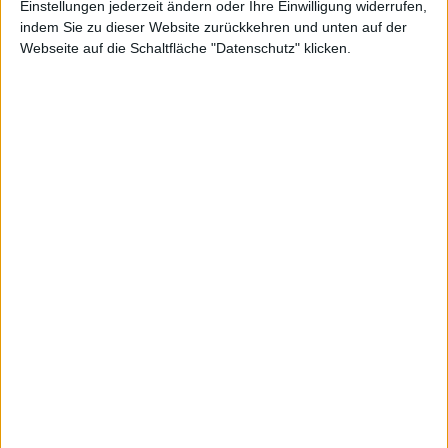
Einstellungen jederzeit ändern oder Ihre Einwilligung widerrufen,
Linienform. Wenn Sie an detaillierteren Darstellungen interessiert
indem Sie zu dieser Website zurückkehren und unten auf der
sind, wechseln Sie zum Profi-Chart.
Webseite auf die Schaltfläche "Datenschutz" klicken.