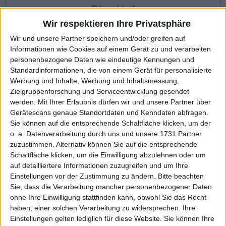
Düsseldorf
Wir respektieren Ihre Privatsphäre
Wir und unsere Partner speichern und/oder greifen auf
Informationen wie Cookies auf einem Gerät zu und verarbeiten
KAUF
VERKAUF
personenbezogene Daten wie eindeutige Kennungen und
Made with ❤ von BGFL
Standardinformationen, die von einem Gerät für personalisierte
Werbung und Inhalte, Werbung und Inhaltsmessung,
Zielgruppenforschung und Serviceentwicklung gesendet
werden.
Mit Ihrer Erlaubnis dürfen wir und unsere Partner über
Stammdaten
Nachrichten
Jahresschlusskurse
Gerätescans genaue Standortdaten und Kenndaten abfragen.
Sie können auf die entsprechende Schaltfläche klicken, um der
Termine
Ergebnis je Aktie
Dividende je Aktie
o. a. Datenverarbeitung durch uns und unsere 1731 Partner
zuzustimmen. Alternativ können Sie auf die entsprechende
Finanzdaten
Social/Regio/Peers
Schaltfläche klicken, um die Einwilligung abzulehnen oder um
auf detailliertere Informationen zuzugreifen und um Ihre
Charts/Performance
Einstellungen vor der Zustimmung zu ändern.
Bitte beachten
Sie, dass die Verarbeitung mancher personenbezogener Daten
ohne Ihre Einwilligung stattfinden kann, obwohl Sie das Recht
Performance
Profi-Chart
Basis-Chart
haben, einer solchen Verarbeitung zu widersprechen. Ihre
Einstellungen gelten lediglich für diese Website. Sie können Ihre
Dieser Chart zeigt den Kurs der Aktie von naoo in einfacher