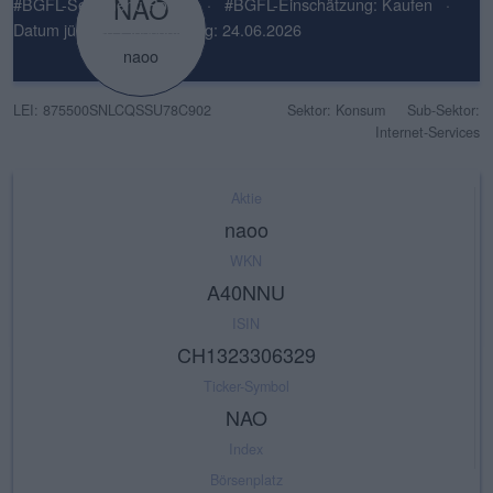
NAO
#BGFL-Sentiment: Positiv
·
#BGFL-Einschätzung: Kaufen
·
Datum jüngste Einschätzung: 24.06.2026
naoo
LEI: 875500SNLCQSSU78C902
Sektor: Konsum
Sub-Sektor:
Internet-Services
Aktie
naoo
WKN
A40NNU
ISIN
CH1323306329
Ticker-Symbol
NAO
Index
Börsenplatz