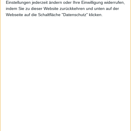
Dieser Chart zeigt den Kurs der Aktie von Lion E-Mobility in
Einstellungen jederzeit ändern oder Ihre Einwilligung widerrufen,
indem Sie zu dieser Website zurückkehren und unten auf der
einfacher Linienform. Wenn Sie an detaillierteren Darstellungen
Webseite auf die Schaltfläche "Datenschutz" klicken.
interessiert sind, wechseln Sie zum Profi-Chart.