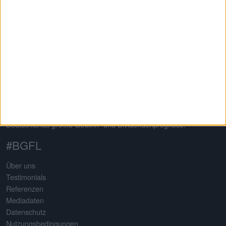
Auf dem 2013 von Gereon Kruse gegründeten Finanzportal
boersengefluester.de dreht sich alles um deutsche Aktien – mit
klarem Schwerpunkt auf Nebenwerte. Neben klassischen
redaktionellen Beiträgen sticht die Seite insbesondere durch eine
Vielzahl an selbst entwickelten Analysetools hervor. Basis
sämtlicher Tools ist eine komplett selbst gepflegte Datenbank für
mehr als 650 Aktien. Damit erstellt boersengefluester.de
Deutschlands größte Gewinn- und Dividendenprognose.
#BGFL
Über uns
Testimonials
Referenzen
Mediadaten
Datenschutz
Nutzungsbedingungen