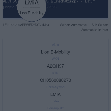
LMIA
#BGFL-Sentiment: -
·
#BGFL-Einschätzung: -
·
Datum
jüngste Einschätzung: 25.06.2026
Lion E-Mobility
LEI: 391200APPWFDYDGV1M54
Sektor: Automotive
Sub-Sektor:
Automobilzulieferer
Aktie
Lion E-Mobility
WKN
A2QH97
ISIN
CH0560888270
Ticker-Symbol
LMIA
Index
Börsenplatz