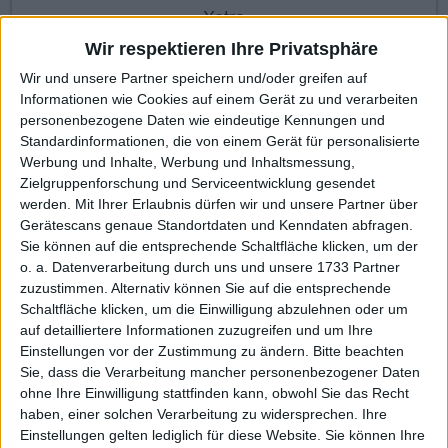
Xetra
Wir respektieren Ihre Privatsphäre
Wir und unsere Partner speichern und/oder greifen auf
Made with ❤ von BGFL
Informationen wie Cookies auf einem Gerät zu und verarbeiten
personenbezogene Daten wie eindeutige Kennungen und
Standardinformationen, die von einem Gerät für personalisierte
KAUF
VERKAUF
Werbung und Inhalte, Werbung und Inhaltsmessung,
Zielgruppenforschung und Serviceentwicklung gesendet
werden.
Mit Ihrer Erlaubnis dürfen wir und unsere Partner über
Gerätescans genaue Standortdaten und Kenndaten abfragen.
Stammdaten
Nachrichten
Jahresschlusskurse
Sie können auf die entsprechende Schaltfläche klicken, um der
o. a. Datenverarbeitung durch uns und unsere 1733 Partner
Termine
Ergebnis je Aktie
Dividende je Aktie
zuzustimmen. Alternativ können Sie auf die entsprechende
Schaltfläche klicken, um die Einwilligung abzulehnen oder um
Finanzdaten
Social/Regio/Peers
auf detailliertere Informationen zuzugreifen und um Ihre
Charts/Performance
Einstellungen vor der Zustimmung zu ändern.
Bitte beachten
Sie, dass die Verarbeitung mancher personenbezogener Daten
ohne Ihre Einwilligung stattfinden kann, obwohl Sie das Recht
Performance
Profi-Chart
Basis-Chart
haben, einer solchen Verarbeitung zu widersprechen. Ihre
Einstellungen gelten lediglich für diese Website. Sie können Ihre