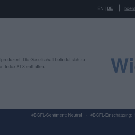
EN
|
boers
DE
Wi
produzent. Die Gesellschaft befindet sich zu
hen Index ATX enthalten.
#BGFL-Sentiment: Neutral
·
#BGFL-Einschätzung: 