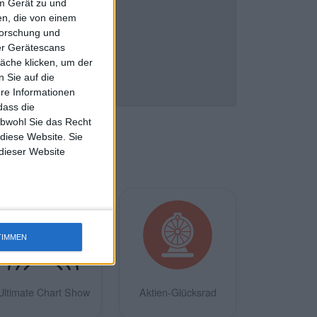
em Gerät zu und
n, die von einem
forschung und
ber Gerätescans
äche klicken, um der
 Sie auf die
ere Informationen
dass die
obwohl Sie das Recht
 diese Website. Sie
 dieser Website
TIMMEN
Ultimate Chart Show
Aktien-Glücksrad