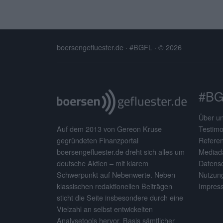
boersengefluester.de · #BGFL
· © 2026
#BG
Über u
Testimo
Auf dem 2013 von Gereon Kruse
Refere
gegründeten Finanzportal
Mediad
boersengefluester.de dreht sich alles um
Datens
deutsche Aktien – mit klarem
Nutzun
Schwerpunkt auf Nebenwerte. Neben
Impres
klassischen redaktionellen Beiträgen
sticht die Seite insbesondere durch eine
Vielzahl an selbst entwickelten
Analysetools hervor. Basis sämtlicher