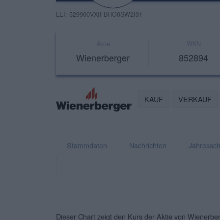
LEI: 529900VXIFBHO0SW2I31
Aktie
WKN
Wienerberger
852894
KAUF
VERKAUF
Stammdaten
Nachrichten
Jahressch
Dieser Chart zeigt den Kurs der Aktie von Wienerberg