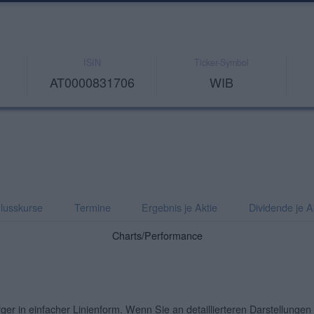
ISIN
Ticker-Symbol
AT0000831706
WIB
lusskurse
Termine
Ergebnis je Aktie
Dividende je A
Charts/Performance
er in einfacher Linienform. Wenn Sie an detaillierteren Darstellungen 