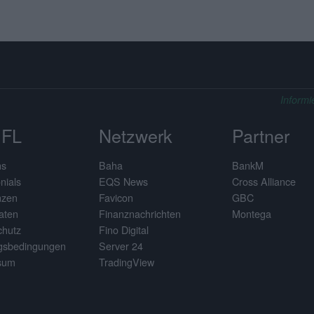
Informi
FL
Netzwerk
Partner
ns
Baha
BankM
nials
EQS News
Cross Alliance
nzen
Favicon
GBC
aten
Finanznachrichten
Montega
chutz
Fino Digital
gsbedingungen
Server 24
sum
TradingView