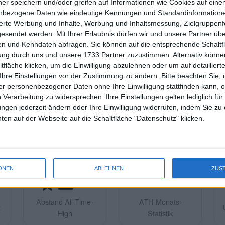
ner speichern und/oder greifen auf Informationen wie Cookies auf ein
nbezogene Daten wie eindeutige Kennungen und Standardinformatione
sierte Werbung und Inhalte, Werbung und Inhaltsmessung, Zielgruppen
gesendet werden.
Mit Ihrer Erlaubnis dürfen wir und unsere Partner ü
n und Kenndaten abfragen. Sie können auf die entsprechende Schaltfl
tung durch uns und unsere 1733 Partner zuzustimmen. Alternativ können
fläche klicken, um die Einwilligung abzulehnen oder um auf detailliert
Ihre Einstellungen vor der Zustimmung zu ändern.
Bitte beachten Sie, 
Alle Märkte bei TradingView verfolgen.
r personenbezogener Daten ohne Ihre Einwilligung stattfinden kann, 
 Verarbeitung zu widersprechen. Ihre Einstellungen gelten lediglich für
ungen jederzeit ändern oder Ihre Einwilligung widerrufen, indem Sie zu
en auf der Webseite auf die Schaltfläche "Datenschutz" klicken.
ONEN
ABLEHNEN
ZUS
Abstand All-Time-
ATH-Monats-
t
High
Statistik