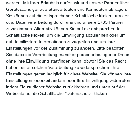
werden.
Mit Ihrer Erlaubnis dürfen wir und unsere Partner über
Wohnsitz in Deutschland und Personen, die Konten bei deutschen
Gerätescans genaue Standortdaten und Kenndaten abfragen.
Finanzinstituten beantragen können, relevant. Bestimmte Informationen
Sie können auf die entsprechende Schaltfläche klicken, um der
sind nur in deutscher Sprache verfügbar.
o. a. Datenverarbeitung durch uns und unsere 1733 Partner
zuzustimmen. Alternativ können Sie auf die entsprechende
Schaltfläche klicken, um die Einwilligung abzulehnen oder um
Robo Advisors
auf detailliertere Informationen zuzugreifen und um Ihre
Einstellungen vor der Zustimmung zu ändern.
Bitte beachten
Wertpapierdepots
Sie, dass die Verarbeitung mancher personenbezogener Daten
ohne Ihre Einwilligung stattfinden kann, obwohl Sie das Recht
Festgeld
haben, einer solchen Verarbeitung zu widersprechen. Ihre
Einstellungen gelten lediglich für diese Website. Sie können Ihre
Girokonten
Einstellungen jederzeit ändern oder Ihre Einwilligung widerrufen,
indem Sie zu dieser Website zurückkehren und unten auf der
Webseite auf die Schaltfläche "Datenschutz" klicken.
Kreditkarten
Ratenkredite
Tagesgeld
Studentenkonten