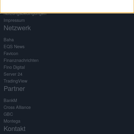
Datenschutz
Nutzungsbedingungen
Impressum
Netzwerk
Baha
EQS News
Favicon
Finanznachrichten
Fino Digital
Server 24
TradingView
Partner
BankM
Cross Alliance
GBC
Montega
Kontakt