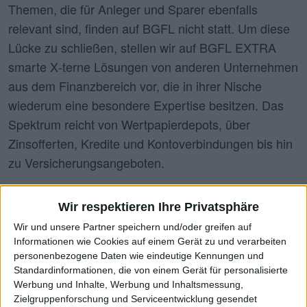
Themen, die für Anleger und Sparer ebenfalls
relevant sind, finden auf BGFL nicht statt. Um diese
Lücke zu schließen, stellen wir auf BGFL EXTRA
smarte
X
-terne Lösungen von anderen Unternehmen
aus dem Finanzbereich vor, die in ihrer Nische
wiederum eine besondere Expertise besitzen. Das
Spektrum reicht von Wertpapierdepots, über
Zinsofferten, Kredite und Kontoverbindungen bis hin
zu Versicherungsangeboten.
1
Vergleichsübersichten/-rechner
Wir respektieren Ihre Privatsphäre
Wählen Sie aus der Menüführung den für Ihr Anliegen geeigneten
Wir und unsere Partner speichern und/oder greifen auf
Vergleichsrechner aus.
Informationen wie Cookies auf einem Gerät zu und verarbeiten
personenbezogene Daten wie eindeutige Kennungen und
Standardinformationen, die von einem Gerät für personalisierte
1
Das Angebot wird von unserem Partner 'FinanceADs' bereitgestellt.
Werbung und Inhalte, Werbung und Inhaltsmessung,
Informationen zur Aktualität der Daten finden Sie im unteren Bereich dieser
Zielgruppenforschung und Serviceentwicklung gesendet
Ansicht. Bitte beachten Sie: Die Informationen sind nur für Personen mit