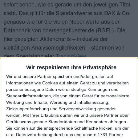
sofort sehen, wie es gerade um den jeweiligen Titel
steht. Das gilt für die Standardwerte aus DAX & Co.
genauso wie für die vielen Nebenwerte aus der
Datenbank von boersengefluester.de (BGFL). Die
hier gezeigten Aktiencharts – inklusive der
vielfältigen Analysemöglichkeiten – stammen von
dem Spezialanbieter
TradingView
.
Wir respektieren Ihre Privatsphäre
Wir und unsere Partner speichern und/oder greifen auf
Wähle Aktie
Informationen wie Cookies auf einem Gerät zu und verarbeiten
Innoscripta (XETR:1INN)
personenbezogene Daten wie eindeutige Kennungen und
Standardinformationen, die von einem Gerät für personalisierte
Werbung und Inhalte, Werbung und Inhaltsmessung,
Zielgruppenforschung und Serviceentwicklung gesendet
werden.
Mit Ihrer Erlaubnis dürfen wir und unsere Partner über
ISIN:
DE000A40QVM8
Gerätescans genaue Standortdaten und Kenndaten abfragen.
WKN:
A40QVM
Sie können auf die entsprechende Schaltfläche klicken, um der
o. a. Datenverarbeitung durch uns und unsere 1731 Partner