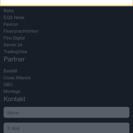
Baha
EQS News
Favicon
Finanznachrichten
Fino Digital
Server 24
TradingView
Partner
BankM
Cross Alliance
GBC
Montega
Kontakt