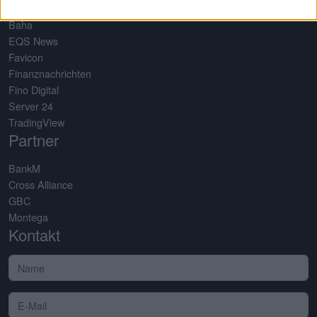
Baha
EQS News
Favicon
Finanznachrichten
Fino Digital
Server 24
TradingView
Partner
BankM
Cross Alliance
GBC
Montega
Kontakt