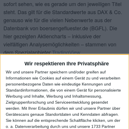
sofort sehen, wie es gerade um den jeweiligen Titel
steht. Das gilt für die Standardwerte aus DAX & Co.
genauso wie für die vielen Nebenwerte aus der
Datenbank von boersengefluester.de (BGFL). Die
hier gezeigten Aktiencharts – inklusive der
vielfältigen Analysemöglichkeiten – stammen von
dem Spezialanbieter
TradingView
.
Wir respektieren Ihre Privatsphäre
Wir und unsere Partner speichern und/oder greifen auf
Wähle Aktie
Informationen wie Cookies auf einem Gerät zu und verarbeiten
Janosch Film & Medien (HAM:JFIK)
personenbezogene Daten wie eindeutige Kennungen und
Standardinformationen, die von einem Gerät für personalisierte
Werbung und Inhalte, Werbung und Inhaltsmessung,
Zielgruppenforschung und Serviceentwicklung gesendet
werden.
Mit Ihrer Erlaubnis dürfen wir und unsere Partner über
ISIN:
DE000A0XFNB0
Gerätescans genaue Standortdaten und Kenndaten abfragen.
WKN:
A0XFNB
Sie können auf die entsprechende Schaltfläche klicken, um der
o. a. Datenverarbeitung durch uns und unsere 1733 Partner