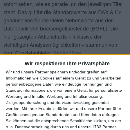
sofort sehen, wie es gerade um den jeweiligen Titel
steht. Das gilt für die Standardwerte aus DAX & Co.
genauso wie für die vielen Nebenwerte aus der
Datenbank von boersengefluester.de (BGFL). Die
hier gezeigten Aktiencharts – inklusive der
vielfältigen Analysemöglichkeiten – stammen von
dem Spezialanbieter
TradingView
.
Wir respektieren Ihre Privatsphäre
Wir und unsere Partner speichern und/oder greifen auf
Wähle Aktie
Informationen wie Cookies auf einem Gerät zu und verarbeiten
Datron (XETR:DAR)
personenbezogene Daten wie eindeutige Kennungen und
Standardinformationen, die von einem Gerät für personalisierte
Werbung und Inhalte, Werbung und Inhaltsmessung,
Zielgruppenforschung und Serviceentwicklung gesendet
werden.
Mit Ihrer Erlaubnis dürfen wir und unsere Partner über
ISIN:
DE000A0V9LA7
Gerätescans genaue Standortdaten und Kenndaten abfragen.
WKN:
A0V9LA
Sie können auf die entsprechende Schaltfläche klicken, um der
o. a. Datenverarbeitung durch uns und unsere 1733 Partner