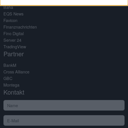
Baha
EQS News
Favicon
Finanznachrichten
Fino Digital
Server 24
TradingView
Partner
BankM
Cross Alliance
GBC
Montega
Kontakt