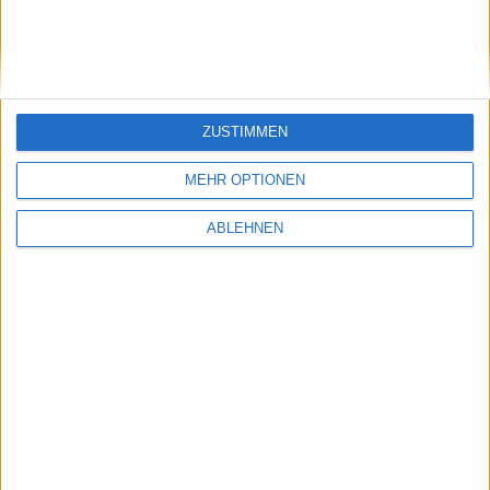
6,95€
9,85€
13.01.2026
27.05.2026
Holen Sie sich Ihr eigenes TradingView-Desk.
Weitere
ZUSTIMMEN
Informationen
.
MEHR OPTIONEN
ABLEHNEN
You can also get further chart information from our long-standing
partner TeleTrader:
@
Baha Workstation
Datron
Sie möchten weniger Werbung sehen? Registrieren Sie
sich einfach für ein Benutzerkonto. Die Registrierung ist
kostenlos und reduziert die Anzahl spürbar.