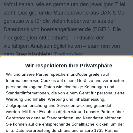
sofort sehen, wie es gerade um den jeweiligen Titel
steht. Das gilt für die Standardwerte aus DAX & Co.
genauso wie für die vielen Nebenwerte aus der
Datenbank von boersengefluester.de (BGFL). Die
hier gezeigten Aktiencharts – inklusive der
vielfältigen Analysemöglichkeiten – stammen von
dem Spezialanbieter
TradingView
.
Wir respektieren Ihre Privatsphäre
Wir und unsere Partner speichern und/oder greifen auf
Wähle Aktie
Informationen wie Cookies auf einem Gerät zu und verarbeiten
DHL (XETR:DHL)
personenbezogene Daten wie eindeutige Kennungen und
Standardinformationen, die von einem Gerät für personalisierte
Werbung und Inhalte, Werbung und Inhaltsmessung,
Zielgruppenforschung und Serviceentwicklung gesendet
werden.
Mit Ihrer Erlaubnis dürfen wir und unsere Partner über
ISIN:
DE0005552004
Gerätescans genaue Standortdaten und Kenndaten abfragen.
WKN:
555200
Sie können auf die entsprechende Schaltfläche klicken, um der
o. a. Datenverarbeitung durch uns und unsere 1733 Partner