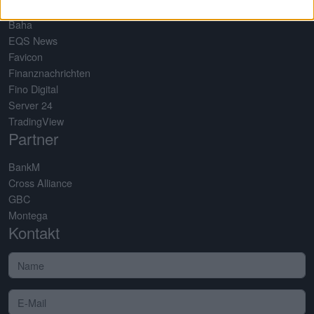
Baha
EQS News
Favicon
Finanznachrichten
Fino Digital
Server 24
TradingView
Partner
BankM
Cross Alliance
GBC
Montega
Kontakt