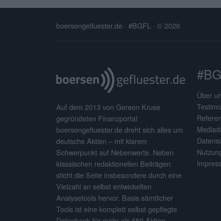
boersengefluester.de · #BGFL
· © 2026
#BG
Über u
Testimo
Auf dem 2013 von Gereon Kruse
Refere
gegründeten Finanzportal
Mediad
boersengefluester.de dreht sich alles um
Datens
deutsche Aktien – mit klarem
Nutzun
Schwerpunkt auf Nebenwerte. Neben
Impres
klassischen redaktionellen Beiträgen
sticht die Seite insbesondere durch eine
Vielzahl an selbst entwickelten
Analysetools hervor. Basis sämtlicher
Tools ist eine komplett selbst gepflegte
Datenbank für mehr als 650 Aktien.