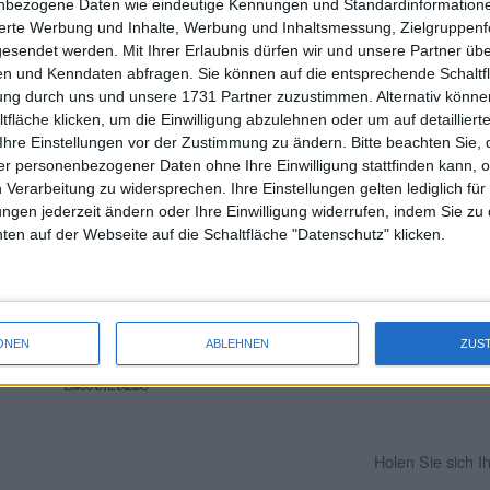
nbezogene Daten wie eindeutige Kennungen und Standardinformatione
+84,70%
+57,58%
+41,13%
+36,84%
+73,78%
+36,02
sierte Werbung und Inhalte, Werbung und Inhaltsmessung, Zielgruppen
gesendet werden.
Mit Ihrer Erlaubnis dürfen wir und unsere Partner ü
6 Monate
Jahresbeginn
52 Wo.
2 Jahre
3 Jahre
4 Jahre
n und Kenndaten abfragen. Sie können auf die entsprechende Schaltfl
tung durch uns und unsere 1731 Partner zuzustimmen. Alternativ können
fläche klicken, um die Einwilligung abzulehnen oder um auf detailliert
Ihre Einstellungen vor der Zustimmung zu ändern.
Bitte beachten Sie, 
r personenbezogener Daten ohne Ihre Einwilligung stattfinden kann, 
 Verarbeitung zu widersprechen. Ihre Einstellungen gelten lediglich für
ungen jederzeit ändern oder Ihre Einwilligung widerrufen, indem Sie zu
en auf der Webseite auf die Schaltfläche "Datenschutz" klicken.
52-Wochen-
IPO-Kurs
(Datum)
Tief
ONEN
ABLEHNEN
ZUS
29,60€
30,00€
24.06.2026
30.11.1998
Holen Sie sich 