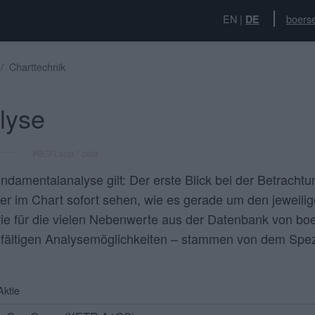
EN
|
boerse
DE
Charttechnik
lyse
#BGFLapp * beta
amentalanalyse gilt: Der erste Blick bei der Betrachtung
ger im
Chart
sofort sehen, wie es gerade um den jeweiligen
 für die vielen Nebenwerte aus der Datenbank von boer
ielfältigen Analysemöglichkeiten – stammen von dem Spe
ktie