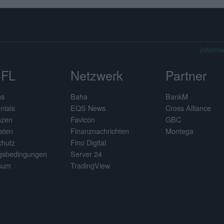
Informi
FL
Netzwerk
Partner
ns
Baha
BankM
nials
EQS News
Cross Alliance
nzen
Favicon
GBC
aten
Finanznachrichten
Montega
chutz
Fino Digital
gsbedingungen
Server 24
sum
TradingView