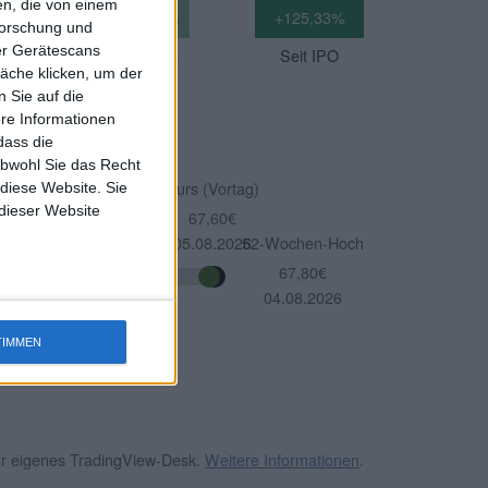
n, die von einem
%
-1,74%
+14,13%
+125,33%
forschung und
ber Gerätescans
5 Jahre
10 Jahre
Seit IPO
äche klicken, um der
 Sie auf die
ere Informationen
dass die
obwohl Sie das Recht
Kurs (Vortag)
 diese Website. Sie
 dieser Website
67,60€
05.08.2026
52-Wochen-Hoch
67,80€
04.08.2026
TIMMEN
Ihr eigenes TradingView-Desk.
Weitere Informationen
.