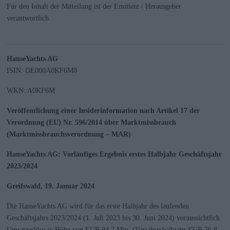
Für den Inhalt der Mitteilung ist der Emittent / Herausgeber
verantwortlich.
HanseYachts AG
ISIN: DE000A0KF6M8
WKN: A0KF6M
Veröffentlichung einer Insiderinformation nach Artikel 17 der
Verordnung (EU) Nr. 596/2014 über Marktmissbrauch
(Marktmissbrauchsverordnung – MAR)
HanseYachts AG: Vorläufiges Ergebnis erstes Halbjahr Geschäftsjahr
2023/2024
Greifswald, 19. Januar 2024
Die HanseYachts AG wird für das erste Halbjahr des laufenden
Geschäftsjahrs 2023/2024 (1. Juli 2023 bis 30. Juni 2024) voraussichtlich
Umsatzerlöse in Höhe von EUR 94,2 Mio. (Vorjahreshalbjahr EUR 76,8