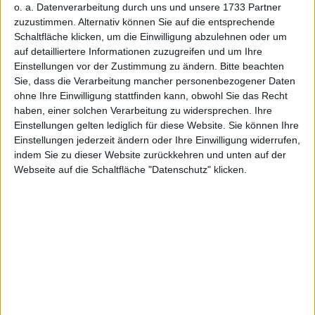
Medienarchiv unter https://eqs-news.com
o. a. Datenverarbeitung durch uns und unsere 1733 Partner
zuzustimmen. Alternativ können Sie auf die entsprechende
Schaltfläche klicken, um die Einwilligung abzulehnen oder um
Sprache:
Deutsch
auf detailliertere Informationen zuzugreifen und um Ihre
Einstellungen vor der Zustimmung zu ändern.
Bitte beachten
Unternehmen:
HanseYachts Aktiengesellschaft
Sie, dass die Verarbeitung mancher personenbezogener Daten
ohne Ihre Einwilligung stattfinden kann, obwohl Sie das Recht
Ladebower Chaussee 11
haben, einer solchen Verarbeitung zu widersprechen. Ihre
Einstellungen gelten lediglich für diese Website. Sie können Ihre
17493 Greifswald
Einstellungen jederzeit ändern oder Ihre Einwilligung widerrufen,
indem Sie zu dieser Website zurückkehren und unten auf der
Deutschland
Webseite auf die Schaltfläche "Datenschutz" klicken.
Telefon:
+49 (0)3834-5792-20
Fax:
+49 (0)3834-5792-81
E-Mail:
ir@hanseyachts.com
Internet:
www.hanseyachtsag.com
ISIN:
DE000A0KF6M8