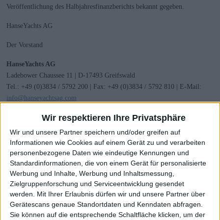
Veröffentlichung des Halbjahresfinanzberichts bekannt gegeben.
HanseYachts AG
Der Vorstand
HanseYachts AG
Ladebower Chaussee 11 | D-17493 Greifswald
Tel.: +49 (0)3834 / 5792 200 | Fax: +49 (0)3834 / 5792 810 | E-Mail:
info@hanseyachtsag.com
Registergericht: Amtsgericht Stralsund | Registernummer: HRB 7035 |
Wir respektieren Ihre Privatsphäre
Ust. IdNr: DE 249 006 710
Wir und unsere Partner speichern und/oder greifen auf
Informationen wie Cookies auf einem Gerät zu und verarbeiten
personenbezogene Daten wie eindeutige Kennungen und
Ende der Insiderinformation
Standardinformationen, die von einem Gerät für personalisierte
Werbung und Inhalte, Werbung und Inhaltsmessung,
Zielgruppenforschung und Serviceentwicklung gesendet
19.01.2024 CET/CEST Die EQS Distributionsservices umfassen
werden.
Mit Ihrer Erlaubnis dürfen wir und unsere Partner über
gesetzliche Meldepflichten, Corporate News/Finanznachrichten und
Gerätescans genaue Standortdaten und Kenndaten abfragen.
Pressemitteilungen.
Sie können auf die entsprechende Schaltfläche klicken, um der